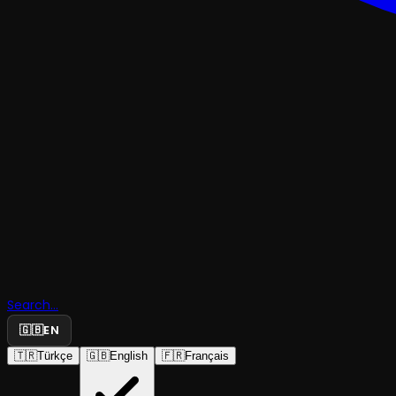
KOMEDI
Mercaniye
Search...
Yaşa
🇬🇧
EN
🇹🇷
Türkçe
🇬🇧
English
🇫🇷
Français