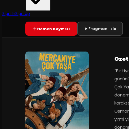
Tiyatro Hayali
·
Kadıköy Eğitim ...
2
dakika
Prömiyer
20.
Puanlama kapalı
YAKINDA
+12
Sign In
Sign Up
Fragmani Izle
Hemen Kayıt Ol
Ozet
“Bir ti
gücünü 
Çok Yaş
dönem tı
karakte
Osmanl
yirmi y
donanm