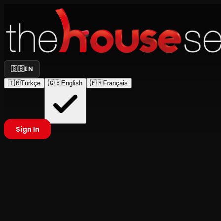
🇬🇧
EN
🇹🇷
Türkçe
🇬🇧
English
🇫🇷
Français
Sign In