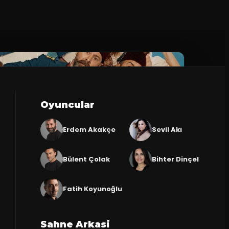
Oyuncular
Erdem Akakçe
Sevil Akı
Bülent Çolak
Bihter Dinçel
Fatih Koyunoğlu
Sahne Arkasi