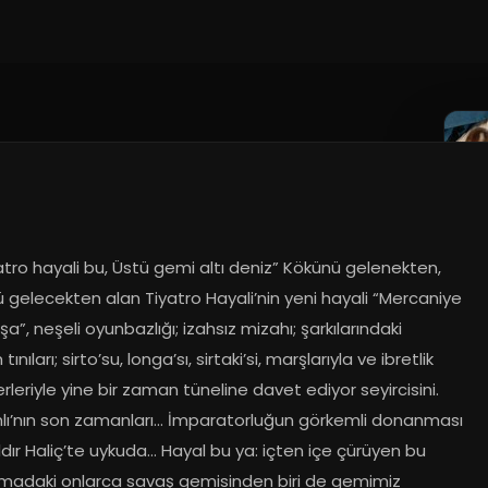
09.2024
yatro hayali bu, Üstü gemi altı deniz” Kökünü gelenekten, 
gelecekten alan Tiyatro Hayali’nin yeni hayali “Mercaniye 
a”, neşeli oyunbazlığı; izahsız mizahı; şarkılarındaki 
nıları; sirto’su, longa’sı, sirtaki’si, marşlarıyla ve ibretlik 
rleriyle yine bir zaman tüneline davet ediyor seyircisini. 
ı’nın son zamanları… İmparatorluğun görkemli donanması 
ıldır Haliç’te uykuda… Hayal bu ya: içten içe çürüyen bu 
adaki onlarca savaş gemisinden biri de gemimiz 