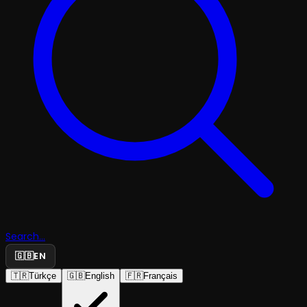
Search...
🇬🇧
EN
🇹🇷
Türkçe
🇬🇧
English
🇫🇷
Français