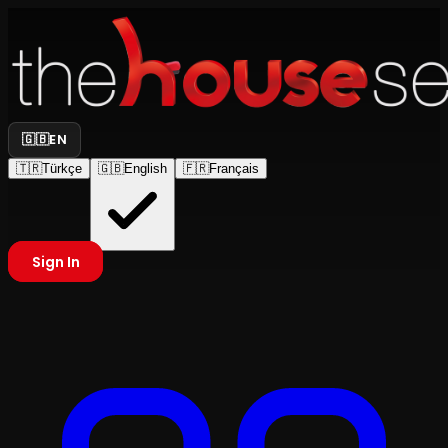
🇬🇧
EN
🇹🇷
Türkçe
🇬🇧
English
🇫🇷
Français
Sign In