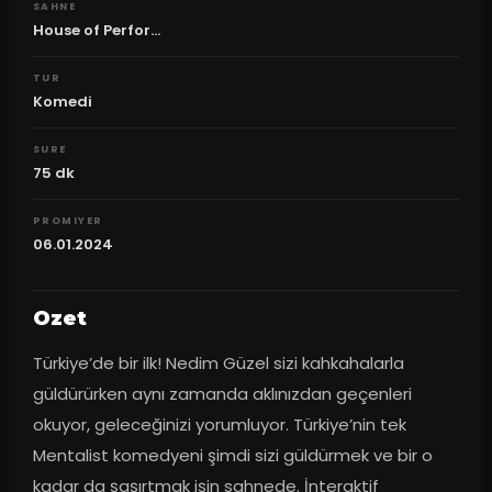
SAHNE
House of Perfor...
TUR
Komedi
SURE
75
dk
PROMIYER
06.01.2024
Ozet
Türkiye’de bir ilk! Nedim Güzel sizi kahkahalarla 
güldürürken aynı zamanda aklınızdan geçenleri 
okuyor, geleceğinizi yorumluyor. Türkiye’nin tek 
Mentalist komedyeni şimdi sizi güldürmek ve bir o 
kadar da şaşırtmak işin sahnede. İnteraktif 