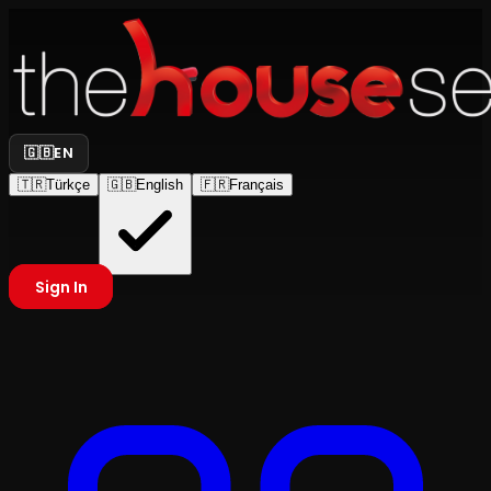
🇬🇧
EN
🇹🇷
Türkçe
🇬🇧
English
🇫🇷
Français
Sign In