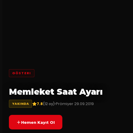
GÖSTERI
Memleket Saat Ayarı
7.8
Prömiyer
29.09.2019
(
12
oy)
YAKINDA
Hemen Kayıt Ol