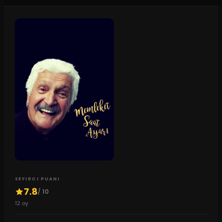
SEYIRCI PUANI
7.8
/ 10
12
oy