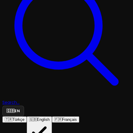
Search...
🇬🇧
EN
🇹🇷
Türkçe
🇬🇧
English
🇫🇷
Français