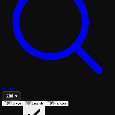
Search...
🇬🇧
EN
🇹🇷
Türkçe
🇬🇧
English
🇫🇷
Français