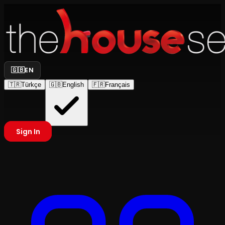
🇬🇧
EN
🇹🇷
Türkçe
🇬🇧
English
🇫🇷
Français
Sign In