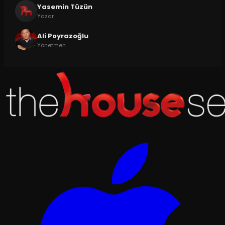
Yasemin Tüzün
Yazar
Ali Poyrazoğlu
Yönetmen