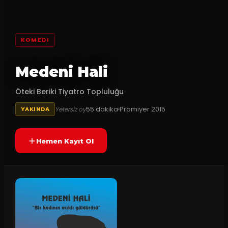
KOMEDI
Medeni Hali
Öteki Beriki Tiyatro Topluluğu
55
dakika
Prömiyer
2015
Yetersiz oy
YAKINDA
Hemen Kayıt Ol