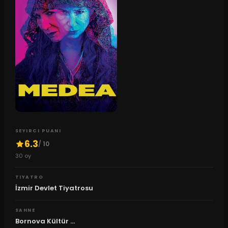
SEYIRCI PUANI
6.3
/ 10
30
oy
TIYATRO
İzmir Devlet Tiyatrosu
SAHNE
Bornova Kültür ...