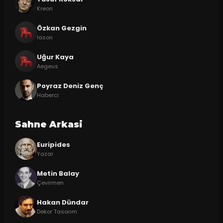
Kreon
Özkan Gezgin
Iason
Uğur Kaya
Aegeus
Poyraz Deniz Genç
Haberci
Sahne Arkasi
Euripides
Yazar
Metin Balay
Çevirmen
Hakan Dündar
Dekor Tasarım