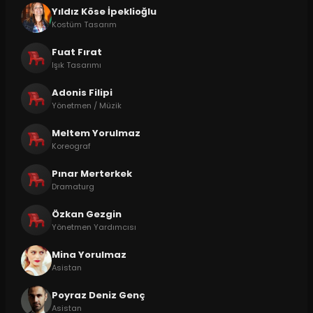
Yıldız Köse İpeklioğlu
Kostüm Tasarım
Fuat Fırat
Işık Tasarımı
Adonis Filipi
Yönetmen / Müzik
Meltem Yorulmaz
Koreograf
Pınar Merterkek
Dramaturg
Özkan Gezgin
Yönetmen Yardımcısı
Mina Yorulmaz
Asistan
Poyraz Deniz Genç
Asistan