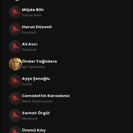
Müjde Bilir
Sahne Amiri
Harun Düzenli
Kondüvit
Ali Avcı
Kondüvit
Önder Yağlıdere
Işık Operatörü
Ayşe Şenoğlu
Suflöz
Cemalettin Karadeniz
Dekor Realizasyon
Serhat Örgül
Aksesuar
Ümmü Kılıç