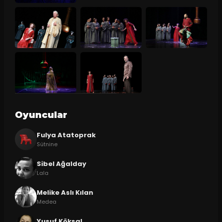
Oyuncular
Fulya Atatoprak
Sütnine
Sibel Ağalday
Lala
Melike Aslı Kılan
Medea
Yusuf Köksal