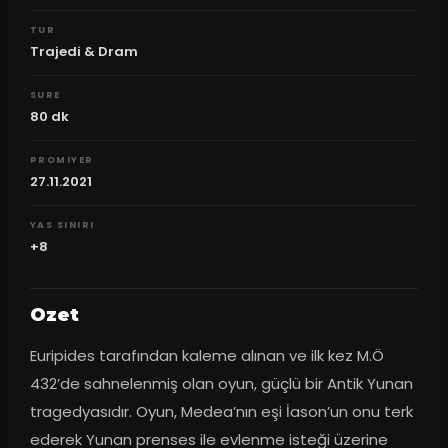
TUR
Trajedi & Dram
SURE
80
dk
PROMIYER
27.11.2021
YAS SINIRI
+8
Ozet
Euripides tarafından kaleme alınan ve ilk kez M.Ö 
432’de sahnelenmiş olan oyun, güçlü bir Antik Yunan 
tragedyasıdır. Oyun, Medea’nın eşi İason’un onu terk 
ederek Yunan prenses ile evlenme isteği üzerine 