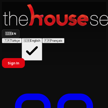
🇬🇧
EN
🇹🇷
Türkçe
🇬🇧
English
🇫🇷
Français
Sign In