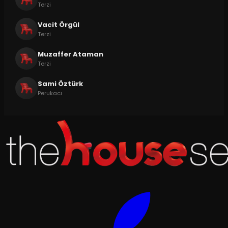
Terzi
Vacit Örgül
Terzi
Muzaffer Ataman
Terzi
Sami Öztürk
Perukacı