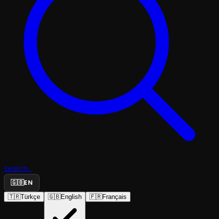
Search...
🇬🇧
EN
🇹🇷
Türkçe
🇬🇧
English
🇫🇷
Français