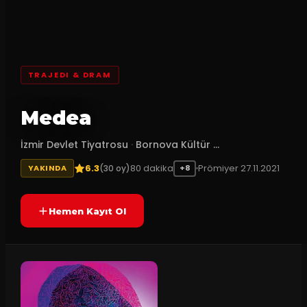
TRAJEDI & DRAM
Medea
İzmir Devlet Tiyatrosu
·
Bornova Kültür ...
6.3
80
dakika
Prömiyer
27.11.2021
(
30
oy)
YAKINDA
+8
Hemen Kayıt Ol