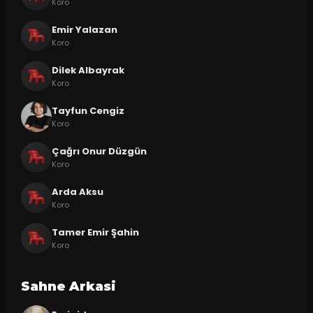
Koro
Emir Yalazan
Koro
Dilek Albayrak
Koro
Tayfun Cengiz
Koro
Çağrı Onur Düzgün
Koro
Arda Aksu
Koro
Tamer Emir Şahin
Koro
Sahne Arkasi