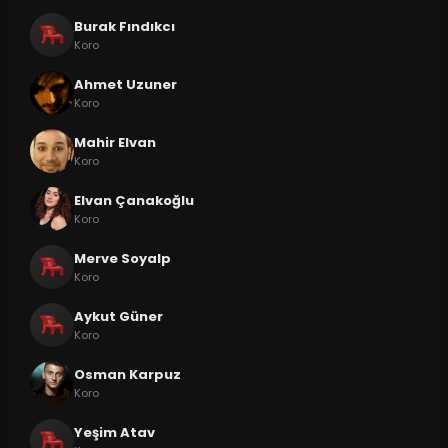
Burak Fındıkcı
Koro
Ahmet Uzuner
Koro
Mahir Elvan
Koro
Elvan Çanakoğlu
Koro
Merve Soyalp
Koro
Aykut Güner
Koro
Osman Karpuz
Koro
Yeşim Atav