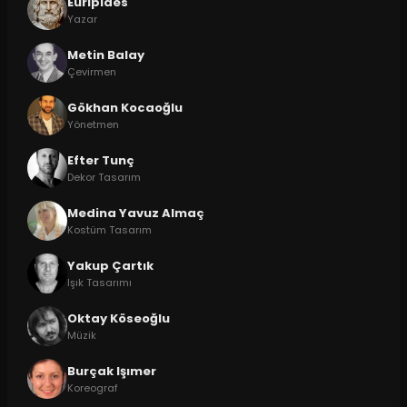
Euripides
Yazar
Metin Balay
Çevirmen
Gökhan Kocaoğlu
Yönetmen
Efter Tunç
Dekor Tasarım
Medina Yavuz Almaç
Kostüm Tasarım
Yakup Çartık
Işık Tasarımı
Oktay Köseoğlu
Müzik
Burçak Işımer
Koreograf