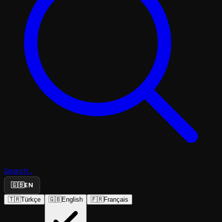
Search...
🇬🇧
EN
🇹🇷
Türkçe
🇬🇧
English
🇫🇷
Français