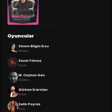
Oyuncular
Sinem Bilgin Ersu
Medea
Sezai Yılmaz
Iason
M. Ceyhun Gen
Anlatıcı
Gürkan Erarslan
Kreon
Selin Poyraz
Koro