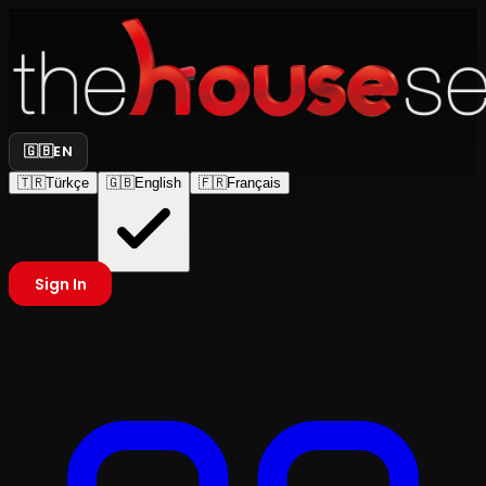
🇬🇧
EN
🇹🇷
Türkçe
🇬🇧
English
🇫🇷
Français
Sign In