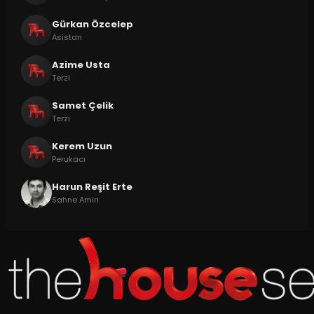
Gürkan Özcelep
Asistan
Azime Usta
Terzi
Samet Çelik
Terzi
Kerem Uzun
Perukacı
Harun Reşit Erte
Sahne Amiri