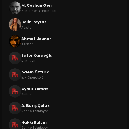
M. Ceyhun Gen
Yönetmen Yardımcısı
Selin Poyraz
Asistan
Ahmet Uzuner
Asistan
Zafer Karaoğlu
Kondüvit
Adem Öztürk
Işık Operatörü
Aynur Yılmaz
Suflöz
A. Barış Çolak
Sahne Teknisyeni
Hakkı Balçın
Sahne Teknisyeni