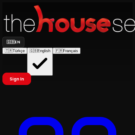
🇬🇧
EN
🇹🇷
Türkçe
🇬🇧
English
🇫🇷
Français
Sign In