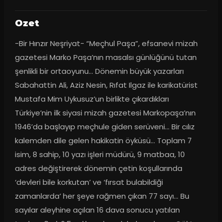
Ozet
-Bir Hınzır Neşriyat- “Meçhul Paşa”, efsanevi mizah 
gazetesi Marko Paşa’nın masalsı günlüğünü tutan 
şenlikli bir ortaoyunu... Dönemin büyük yazarları 
Sabahattin Ali, Aziz Nesin, Rıfat Ilgaz ile karikatürist 
Mustafa Mim Uykusuz’un birlikte çıkardıkları 
Türkiye’nin ilk siyasi mizah gazetesi Markopaşa’nın 
1946’da başlayıp meçhule giden serüveni... Bir cılız 
kalemden dile gelen hakikatin öyküsü... Toplam 7 
isim, 8 sahip, 10 yazı işleri müdürü, 9 matbaa, 10 
adres değiştirerek dönemin çetin koşullarında 
‘devleri bile korkutan’ ve ‘fırsat bulabildiği 
zamanlarda’ her şeye rağmen çıkan 77 sayı... Bu 
sayılar aleyhine açılan 16 dava sonucu yatılan 