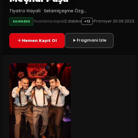
Tiyatro Hayali
·
Selamiçeşme Özg...
2
dakika
Prömiyer
20.09.2023
Puanlama kapalı
SAHNEDE
+12
Fragmani Izle
Hemen Kayıt Ol