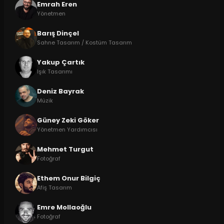
Emrah Eren
Yönetmen
Barış Dinçel
Sahne Tasarım / Kostüm Tasarım
Yakup Çartık
Işık Tasarımı
Deniz Bayrak
Müzik
Güney Zeki Göker
Yönetmen Yardımcısı
Mehmet Turgut
Fotoğraf
Ethem Onur Bilgiç
Afiş Tasarım
Emre Mollaoğlu
Fotoğraf