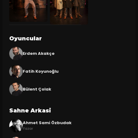
Oyuncular
Erdem Akakçe
Fatih Koyunoğlu
Bülent Çolak
Sahne Arkasi
Ahmet Sami Özbudak
Yazar