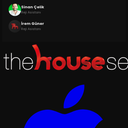
Sinan Çelik
Reji Asistanı
İrem Güner
Reji Asistanı