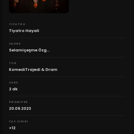
TIYATRO
Tiyatro Hayali
SAHNE
Selamiçeşme Özg...
TUR
KomediTrajedi & Dram
SURE
2
dk
PROMIYER
20.09.2023
YAS SINIRI
+12