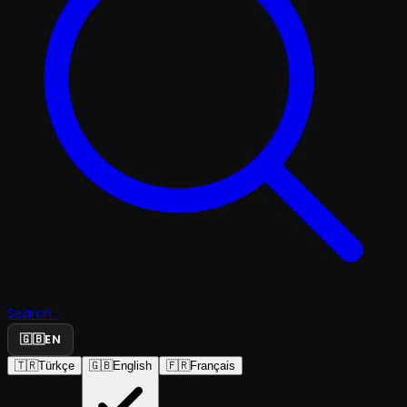
Search...
🇬🇧
EN
🇹🇷
Türkçe
🇬🇧
English
🇫🇷
Français