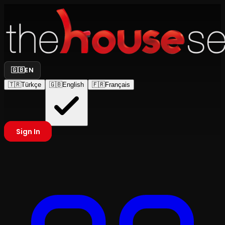
🇬🇧
EN
🇹🇷
Türkçe
🇬🇧
English
🇫🇷
Français
Sign In