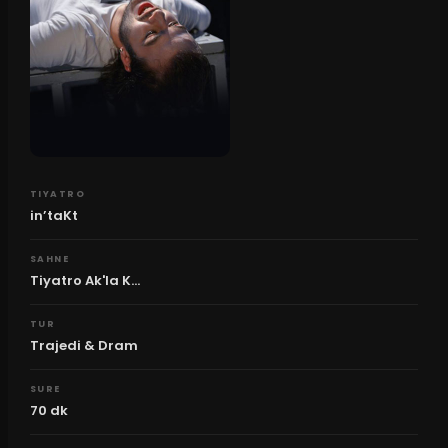
TIYATRO
in’taKt
SAHNE
Tiyatro Ak'la K...
TUR
Trajedi & Dram
SURE
70
dk