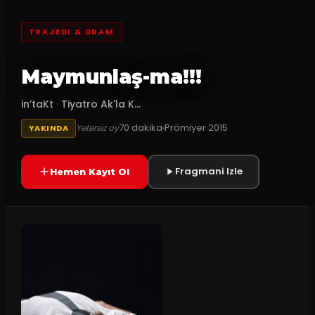
TRAJEDI & DRAM
Maymunlaş-ma!!!
in’taKt
·
Tiyatro Ak'la K...
70
dakika
Prömiyer
2015
Yetersiz oy
YAKINDA
Fragmani Izle
Hemen Kayıt Ol