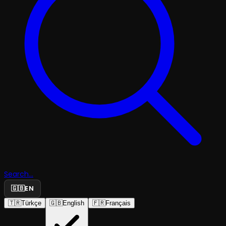
Search...
🇬🇧
EN
🇹🇷
Türkçe
🇬🇧
English
🇫🇷
Français