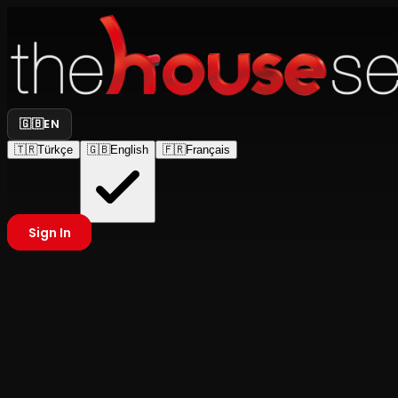
🇬🇧
EN
🇹🇷
Türkçe
🇬🇧
English
🇫🇷
Français
Sign In