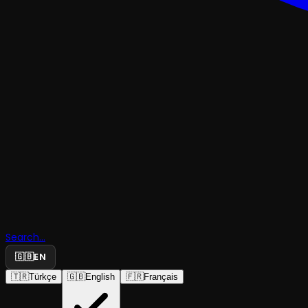
ÇOCUK & GENÇMÜZIKAL & KABARE
Search...
Mavişler 
🇬🇧
EN
🇹🇷
Türkçe
🇬🇧
English
🇫🇷
Français