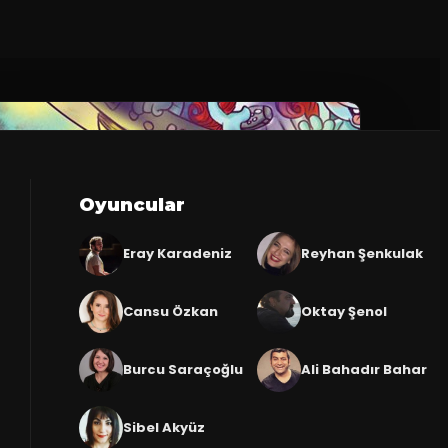
Oyuncular
Eray Karadeniz
Reyhan Şenkulak
Cansu Özkan
Oktay Şenol
Burcu Saraçoğlu
Ali Bahadır Bahar
Sibel Akyüz