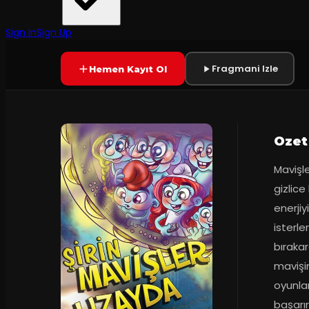
Tiyatro Alkış
·
Akatlar Kültür ...
Yetersiz oy
YAKINDA
Sign In
Sign Up
Fragmani Izle
Hemen Kayıt Ol
Ozet
Mavişle
gizlice
enerjiy
isterle
bırakar
mavişin
oyunlar
başarır