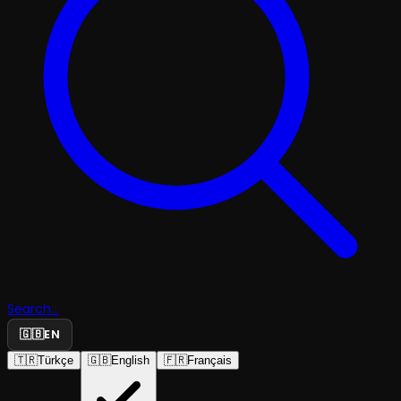
Search...
🇬🇧
EN
🇹🇷
Türkçe
🇬🇧
English
🇫🇷
Français