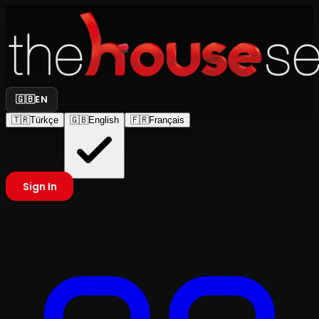
🇬🇧
EN
🇹🇷
Türkçe
🇬🇧
English
🇫🇷
Français
Sign In