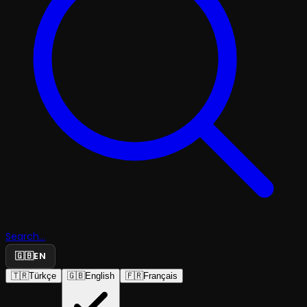
Search...
🇬🇧
EN
🇹🇷
Türkçe
🇬🇧
English
🇫🇷
Français