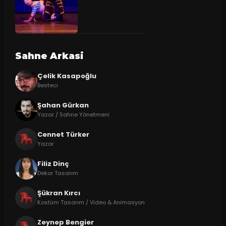
Sahne Arkasi
Çelik Kasapoğlu
Besteci
Şahan Gürkan
Yazar / Sahne Yönetmeni
Cennet Türker
Yazar
Filiz Dinç
Dekor Tasarım
Şükran Kırcı
Kostüm Tasarım / Video & Animasyon
Zeynep Bengier