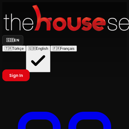
🇬🇧
EN
🇹🇷
Türkçe
🇬🇧
English
🇫🇷
Français
Sign In