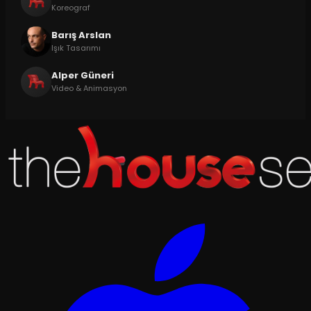
Koreograf
Barış Arslan
Işık Tasarımı
Alper Güneri
Video & Animasyon