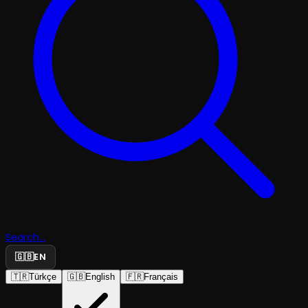
Search...
🇬🇧
EN
🇹🇷
Türkçe
🇬🇧
English
🇫🇷
Français