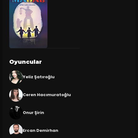
Oyuncular
Yeliz Şatıroğlu
Ceren Hacımuratoğlu
Onur Şirin
Ercan Demirhan