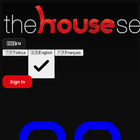
🇬🇧
EN
🇹🇷
Türkçe
🇬🇧
English
🇫🇷
Français
Sign In