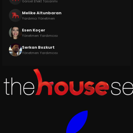
Görsel Efekt Tasarımı
Melike Altunbaran
Yardımcı Yönetmen
Esen Koçer
Yönetmen Yardımcısı
Serkan Bozkurt
Yönetmen Yardımcısı