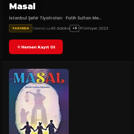
Masal
İstanbul Şehir Tiyatroları
·
Fatih Sultan Me...
40
dakika
Prömiyer
2023
Yetersiz oy
YAKINDA
+5
Hemen Kayıt Ol