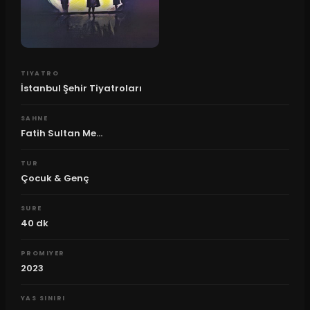
TIYATRO
İstanbul Şehir Tiyatroları
SAHNE
Fatih Sultan Me...
TUR
Çocuk & Genç
SURE
40
dk
PROMIYER
2023
YAS SINIRI