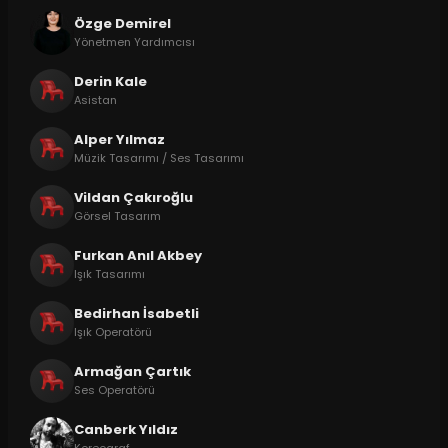
Özge Demirel
Yönetmen Yardımcısı
Derin Kale
Asistan
Alper Yılmaz
Müzik Tasarımı / Ses Tasarımı
Vildan Çakıroğlu
Görsel Tasarım
Furkan Anıl Akbey
Işık Tasarımı
Bedirhan İsabetli
Işık Operatörü
Armağan Çartık
Ses Operatörü
Canberk Yıldız