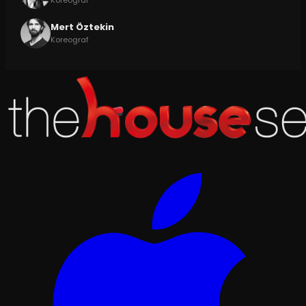
Koreograf
Mert Öztekin
Koreograf