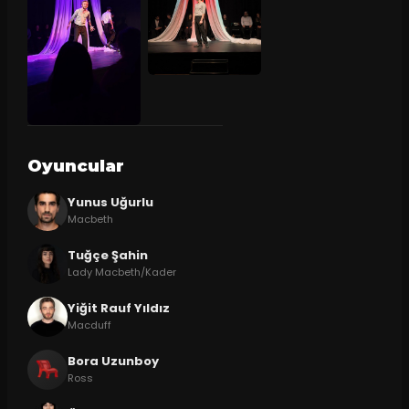
Oyuncular
Yunus Uğurlu
Macbeth
Tuğçe Şahin
Lady Macbeth/Kader
Yiğit Rauf Yıldız
Macduff
Bora Uzunboy
Ross