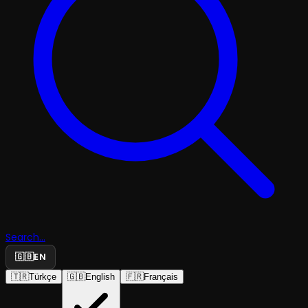
Search...
🇬🇧
EN
🇹🇷
Türkçe
🇬🇧
English
🇫🇷
Français