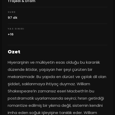
Trajedi & Dram
SURE
97
dk
YAS SINIRI
+16
Ozet
Hiyerarşinin ve mülkiyetin esas olduğu bu karanlık 
düzende iktidar, yaşayan her şeyi çürüten bir 
mekanizmadır. Bu yapıda en dürüst ve çıplak dil olan 
şiddet, saklanmaya ihtiyaç duymaz. William 
Shakespeare’in zamansız eseri Macbeth’in bu 
postdramatik uyarlamasında seyirci; hırsın getirdiği 
romantize edilmiş bir yıkıma değil, sistemin kendini 
imha eden soğuk işleyişine tanıklık eder. William 