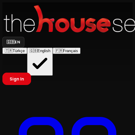
🇬🇧
EN
🇹🇷
Türkçe
🇬🇧
English
🇫🇷
Français
Sign In