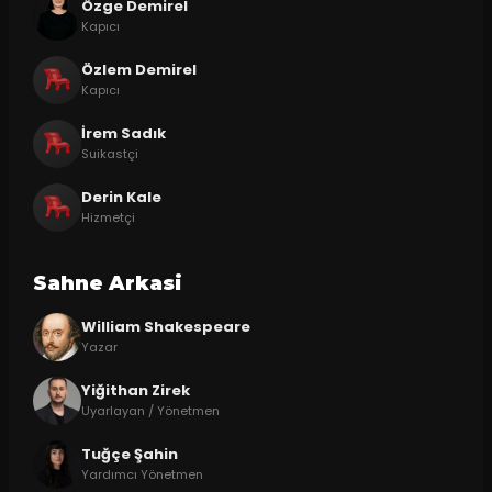
Özge Demirel
Kapıcı
Özlem Demirel
Kapıcı
İrem Sadık
Suikastçi
Derin Kale
Hizmetçi
Sahne Arkasi
William Shakespeare
Yazar
Yiğithan Zirek
Uyarlayan / Yönetmen
Tuğçe Şahin
Yardımcı Yönetmen