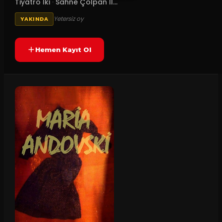
Tiyatro İki
·
Sahne Çolpan İl...
Yetersiz oy
YAKINDA
Hemen Kayıt Ol