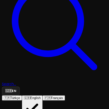
Search...
🇬🇧
EN
🇹🇷
Türkçe
🇬🇧
English
🇫🇷
Français