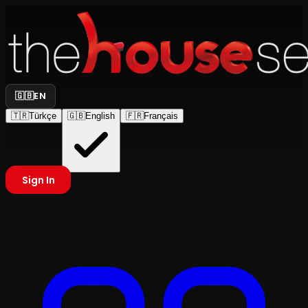
🇬🇧
EN
🇹🇷
Türkçe
🇬🇧
English
🇫🇷
Français
Sign In