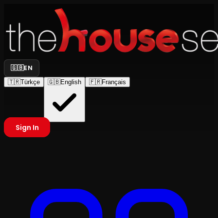
🇬🇧
EN
🇹🇷
Türkçe
🇬🇧
English
🇫🇷
Français
Sign In