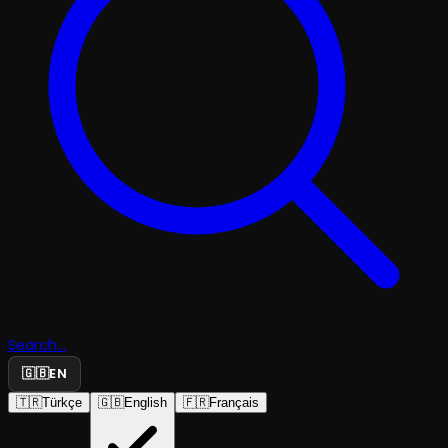
Search...
🇬🇧
EN
🇹🇷
Türkçe
🇬🇧
English
🇫🇷
Français