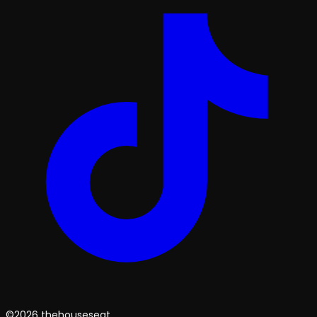
©2026 thehouseseat