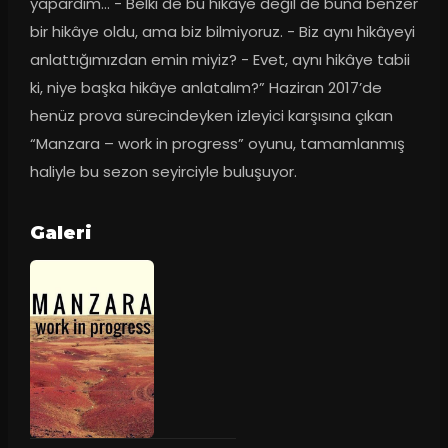
yapardım… - Belki de bu hikâye değil de buna benzer 
bir hikâye oldu, ama biz bilmiyoruz. - Biz aynı hikâyeyi 
anlattığımızdan emin miyiz? - Evet, aynı hikâye tabii 
ki, niye başka hikâye anlatalım?” Haziran 2017’de 
henüz prova sürecindeyken izleyici karşısına çıkan 
“Manzara – work in progress” oyunu, tamamlanmış 
haliyle bu sezon seyirciyle buluşuyor.
Galeri