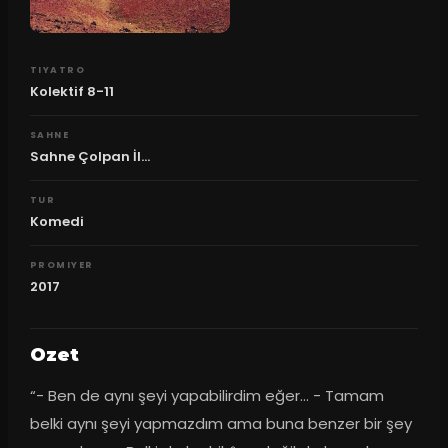
TIYATRO
Kolektif 8-11
SAHNE
Sahne Çolpan İl...
TUR
Komedi
PROMIYER
2017
Ozet
“- Ben de aynı şeyi yapabilirdim eğer… - Tamam 
belki aynı şeyi yapmazdım ama buna benzer bir şey 