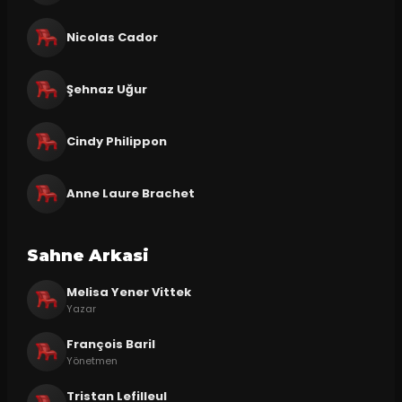
Nicolas Cador
Şehnaz Uğur
Cindy Philippon
Anne Laure Brachet
Sahne Arkasi
Melisa Yener Vittek
Yazar
François Baril
Yönetmen
Tristan Lefilleul