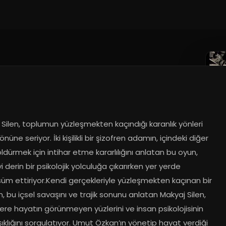
025
Silen, toplumun yüzleşmekten kaçındığı karanlık yönleri 
önüne seriyor. İki kişilikli bir şizofren adamın, içindeki diğer 
i öldürmek için intihar etme kararlılığını anlatan bu oyun, 
yi derin bir psikolojik yolculuğa çıkarırken yer yerde 
üm ettiriyor.Kendi gerçekleriyle yüzleşmekten kaçınan bir 
 bu içsel savaşını ve trajik sonunu anlatan Makyaj Silen, 
ilere hayatın görünmeyen yüzlerini ve insan psikolojisinin 
klığını sorgulatıyor. Umut Özkan’ın yönetip hayat verdiği 