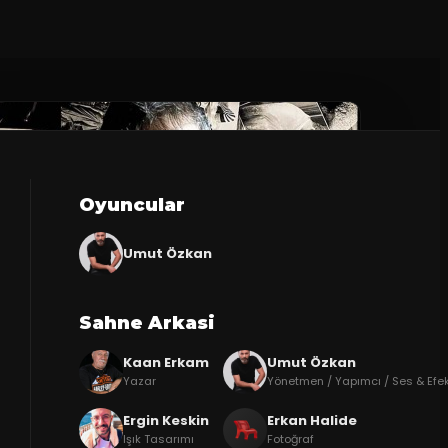
Oyuncular
Umut Özkan
Sahne Arkasi
Kaan Erkam
Umut Özkan
Yazar
Yönetmen / Yapımcı / Ses & Efe
Ergin Keskin
Erkan Halide
Işık Tasarımı
Fotoğraf