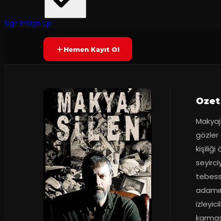
50
dakika
Prömiyer
22.04.2
Yetersiz oy
YAKINDA
+16
Sign In
Sign Up
Hemen Kayıt Ol
Ozet
Makyaj 
gözler 
kişiliğ
seyirci
tebess
adamın,
izleyic
karmaşı