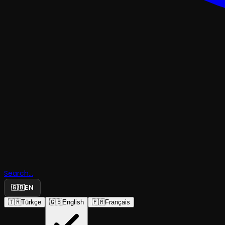
TRAJEDI & DRAM
Search...
🇬🇧
EN
Makyaj Sil
🇹🇷
Türkçe
🇬🇧
English
🇫🇷
Français