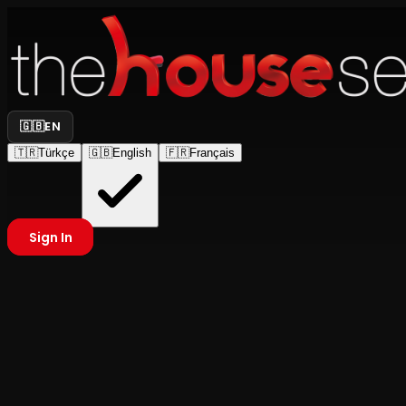
🇬🇧
EN
🇹🇷
Türkçe
🇬🇧
English
🇫🇷
Français
Sign In