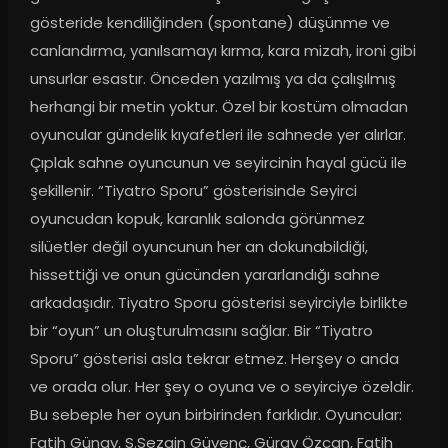
gösteride kendiliğinden (spontane) düşünme ve 
canlandırma, yanılsamayı kırma, kara mizah, ironi gibi 
unsurlar esastır. Önceden yazılmış ya da çalışılmış 
herhangi bir metin yoktur. Özel bir kostüm olmadan 
oyuncular gündelik kıyafetleri ile sahnede yer alırlar. 
Çıplak sahne oyuncunun ve seyircinin hayal gücü ile 
şekillenir. “Tiyatro Sporu” gösterisinde Seyirci 
oyuncudan kopuk, karanlık salonda görünmez 
silüetler değil oyuncunun her an dokunabildiği, 
hissettiği ve onun gücünden yararlandığı sahne 
arkadaşıdır. Tiyatro Sporu gösterisi seyirciyle birlikte 
bir “oyun” un oluşturulmasını sağlar. Bir “Tiyatro 
Sporu” gösterisi asla tekrar etmez. Herşey o anda 
ve orada olur. Her şey o oyuna ve o seyirciye özeldir. 
Bu sebeple her oyun birbirinden farklıdır. Oyuncular: 
Fatih Günay, S.Sezgin Güvenç, Güray Özcan, Fatih 