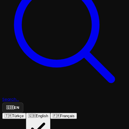
Search...
🇬🇧
EN
🇹🇷
Türkçe
🇬🇧
English
🇫🇷
Français