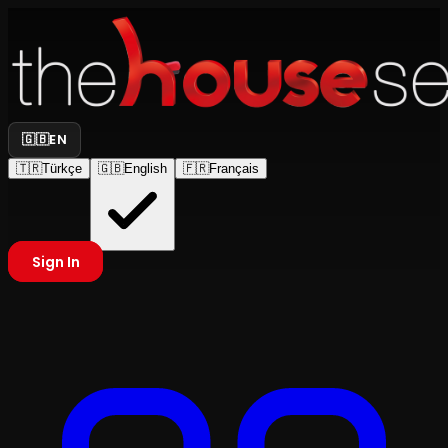
🇬🇧
EN
🇹🇷
Türkçe
🇬🇧
English
🇫🇷
Français
Sign In