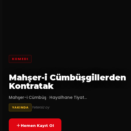
KOMEDI
Mahşer-i Cümbüşgillerden
Kontratak
Mahşer-i Cümbüş
·
Hayalhane Tiyat...
Yetersiz oy
YAKINDA
Hemen Kayıt Ol