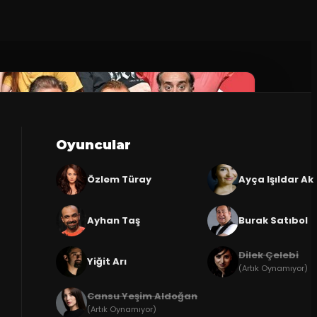
Oyuncular
Özlem Türay
Ayça Işıldar Ak
Ayhan Taş
Burak Satıbol
Dilek Çelebi
Yiğit Arı
(Artık Oynamıyor)
Cansu Yeşim Aldoğan
(Artık Oynamıyor)