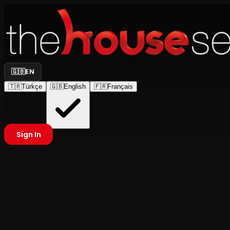
🇬🇧
EN
🇹🇷
Türkçe
🇬🇧
English
🇫🇷
Français
Sign In