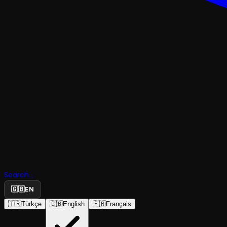
KOMEDI
Mahşer-i
Search...
Cümbüş
🇬🇧
EN
🇹🇷
Türkçe
🇬🇧
English
🇫🇷
Français