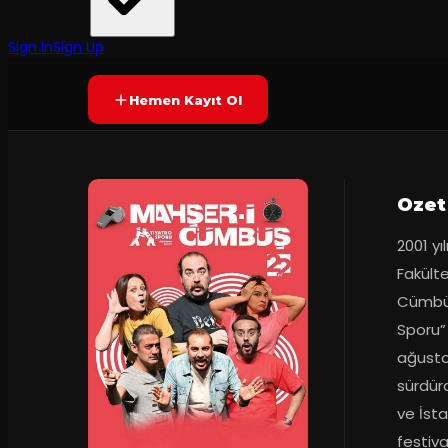
Mahşer-i Cümbüş
·
Trump Kültür ve...
7.7
2
dakika
Prömiyer
2001
(
203
oy)
YAKINDA
+12
Sign In
Sign Up
Hemen Kayıt Ol
Ozet
2001 yı
Fakülte
Cümbüş
Sporu” 
ağustos
sürdür
ve İsta
festiva