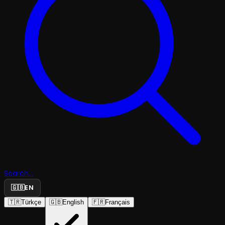
Search...
🇬🇧
EN
🇹🇷
Türkçe
🇬🇧
English
🇫🇷
Français