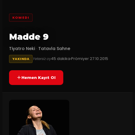
KOMEDI
Madde 9
Tiyatro Neki
·
Tatavla Sahne
45
dakika
Prömiyer
27.10.2015
Yetersiz oy
YAKINDA
Hemen Kayıt Ol