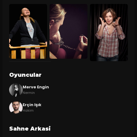
Oyuncular
Merve Engin
Nermin
Erçin Işık
Hakim
Sahne Arkasi