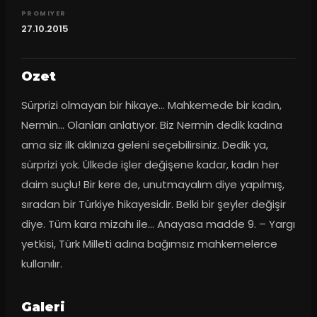
PROMIYER
27.10.2015
Ozet
Sürprizi olmayan bir hikaye... Mahkemede bir kadın, 
Nermin... Olanları anlatıyor. Biz Nermin dedik kadına 
ama siz ilk aklınıza geleni seçebilirsiniz. Dedik ya, 
sürprizi yok. Ülkede işler değişene kadar, kadın her 
daim suçlu! Bir kere de, unutmayalım diye yapılmış, 
sıradan bir Türkiye hikayesidir. Belki bir şeyler değişir 
diye. Tüm kara mizahı ile... Anayasa madde 9. – Yargı 
yetkisi, Türk Milleti adına bağımsız mahkemelerce 
kullanılır.
Galeri