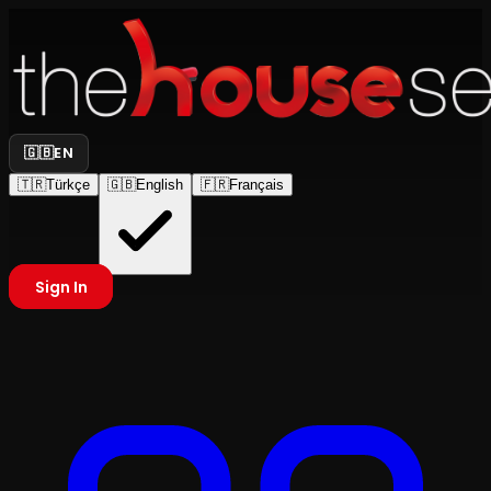
🇬🇧
EN
🇹🇷
Türkçe
🇬🇧
English
🇫🇷
Français
Sign In