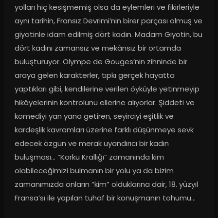
yolları hiç kesişmemiş olsa da eylemleri ve fikirleriyle 
aynı tarihin, Fransız Devrimi’nin birer parçası olmuş ve 
giyotinle idam edilmiş dört kadın. Madam Giyotin, bu 
dört kadını zamansız ve mekânsız bir ortamda 
buluşturuyor. Olympe de Gouges’nin zihninde bir 
araya gelen karakterler, tıpkı gerçek hayatta 
yaptıkları gibi, kendilerine verilen öyküyle yetinmeyip 
hikâyelerinin kontrolünü ellerine alıyorlar. Şiddeti ve 
komediyi yan yana getiren, seyirciyi eşitlik ve 
kardeşlik kavramları üzerine farklı düşünmeye sevk 
edecek özgün ve merak uyandırıcı bir kadın 
buluşması... “Korku Krallığı” zamanında kim 
olabileceğimizi bulmanın bir yolu ya da bizim 
zamanımızda onların “kim” olduklarına dair, 18. yüzyıl 
Fransa’sı ile yapılan tuhaf bir konuşmanın tohumu…