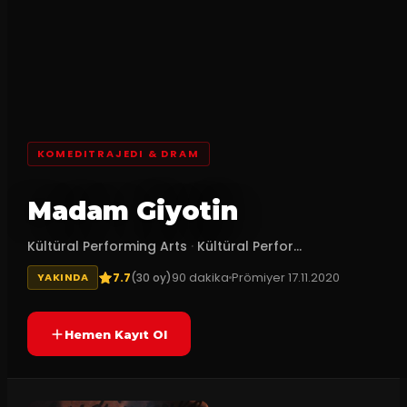
KOMEDITRAJEDI & DRAM
Madam Giyotin
Kültüral Performing Arts
·
Kültüral Perfor...
7.7
90
dakika
Prömiyer
17.11.2020
(
30
oy)
YAKINDA
Hemen Kayıt Ol