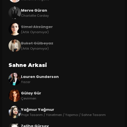
Merve Güran
Charlotte Corday
Simel Aksünger
(Artık Oynamıyor)
Buket Gülbeyaz
(Artık Oynamıyor)
Sahne Arkasi
Lauren Gunderson
Yazar
Gülay Gür
Çevirmen
Yağmur Yağmur
Proje Tasarım / Yönetmen / Yapımcı / Sahne Tasarım
Zeliha Gürsoy