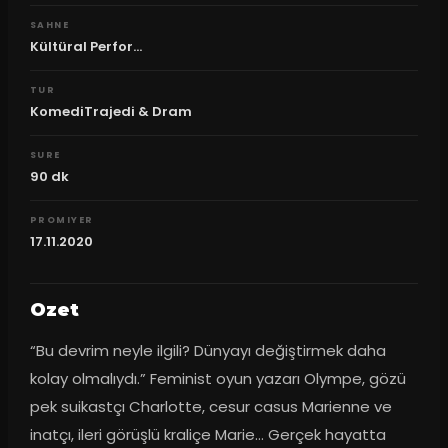
SAHNE
Kültüral Perfor...
TUR
KomediTrajedi & Dram
SURE
90
dk
PROMIYER
17.11.2020
Ozet
“Bu devrim neyle ilgili? Dünyayı değiştirmek daha 
kolay olmalıydı.” Feminist oyun yazarı Olympe, gözü 
pek suikastçı Charlotte, cesur casus Marienne ve 
inatçı, ileri görüşlü kraliçe Marie… Gerçek hayatta 