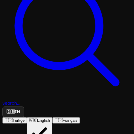
Search...
🇬🇧
EN
🇹🇷
Türkçe
🇬🇧
English
🇫🇷
Français