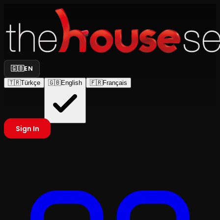
🇬🇧
EN
🇹🇷
Türkçe
🇬🇧
English
🇫🇷
Français
Sign In