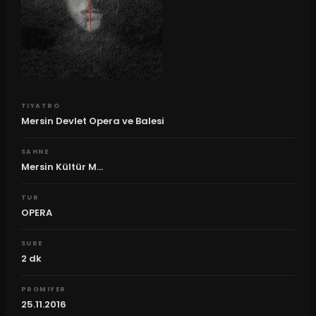
TIYATRO
Mersin Devlet Opera ve Balesi
SAHNE
Mersin Kültür M...
TUR
OPERA
SURE
2
dk
PROMIYER
25.11.2016