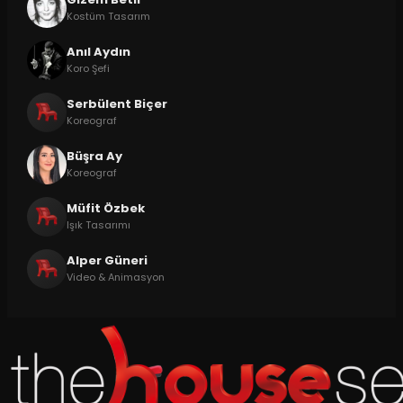
Kostüm Tasarım
Anıl Aydın
Koro Şefi
Serbülent Biçer
Koreograf
Büşra Ay
Koreograf
Müfit Özbek
Işık Tasarımı
Alper Güneri
Video & Animasyon