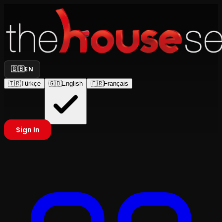
🇬🇧
EN
🇹🇷
Türkçe
🇬🇧
English
🇫🇷
Français
Sign In