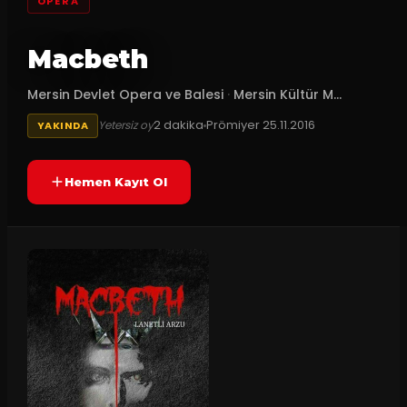
OPERA
Macbeth
Mersin Devlet Opera ve Balesi
·
Mersin Kültür M...
2
dakika
Prömiyer
25.11.2016
Yetersiz oy
YAKINDA
Hemen Kayıt Ol