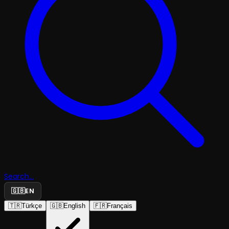
Search...
🇬🇧
EN
🇹🇷
Türkçe
🇬🇧
English
🇫🇷
Français