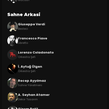
Macduff
Sahne Arkasi
Giuseppe Verdi
Besteci
Francesco Piave
Libretto
Lorenzo Coladonato
Orkestra Şefi
İ. Aytuğ Ülgen
Orkestra Şefi
Recep Ayyılmaz
Sahne Yönetmeni
A. Seyhan Atamer
Dekor Tasarım
Gizem Betil