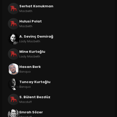
Serhat Konukman
Macbeth
Hulusi Polat
Macbeth
A. Sevinç Demirağ
Lady Macbeth
Mine Kurtoğlu
Lady Macbeth
Hasan Berk
Banquo
Tuncay Kurtoğlu
Banquo
S. Bülent Bezdüz
Macduff
Emrah Sözer