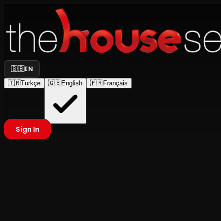
🇬🇧
EN
🇹🇷
Türkçe
🇬🇧
English
🇫🇷
Français
Sign In