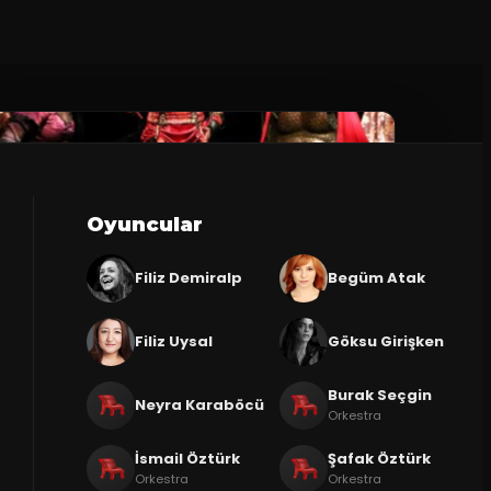
Oyuncular
Filiz Demiralp
Begüm Atak
Filiz Uysal
Göksu Girişken
Burak Seçgin
Neyra Karaböcü
Orkestra
İsmail Öztürk
Şafak Öztürk
Orkestra
Orkestra