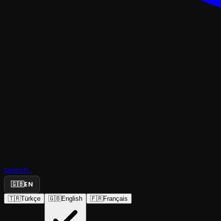
TRAJEDI & DRAM
Search...
Lysistrata
🇬🇧
EN
🇹🇷
Türkçe
🇬🇧
English
🇫🇷
Français