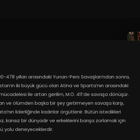
.2017
0-478 yılları arasındaki Yunan-Pers Savaşları’ndan sonra, 
tan’ın iki büyük gücü olan Atina ve Sparta’nın arasındaki 
 mücadelesi ile artan gerilim, M.Ö. 411’de savaşa dönüşür. 
an ve ölümden başka bir şey getirmeyen savaşa karşı, 
ata’nın liderliğinde kadınlar örgütlenir. Bütün istedikleri 
z, kansız bir dünyadır ve erkeklerini barışa zorlamak için 
lü yolu deneyeceklerdir.