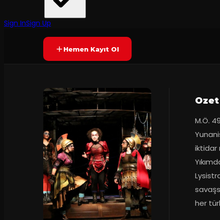
Sivas Devlet Tiyatrosu
·
Atatürk Kültür ...
6.7
85
dakika
Prömiyer
09.02
(
35
oy)
YAKINDA
+13
Sign In
Sign Up
Hemen Kayıt Ol
Ozet
M.Ö. 49
Yunanis
iktidar
Yıkımd
Lysistr
savaşsı
her tür