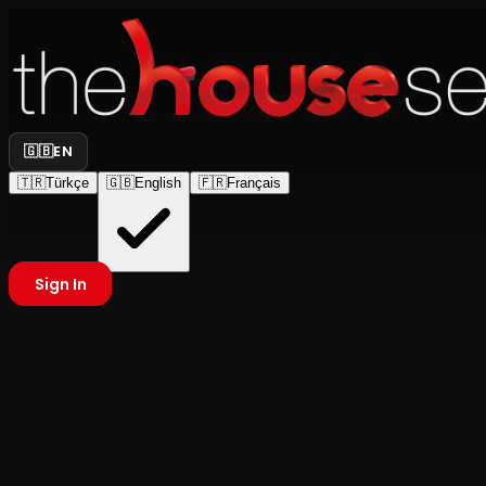
🇬🇧
EN
🇹🇷
Türkçe
🇬🇧
English
🇫🇷
Français
Sign In