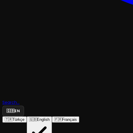
MÜZIKAL & KABARE
Search...
Lüküs Hay
🇬🇧
EN
🇹🇷
Türkçe
🇬🇧
English
🇫🇷
Français