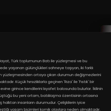
ayat, Türk toplumunun Batı ile yüzleşmesi ve bu 
de yaşanan gülünçlükleri sahneye taşıyan, iki farklı 
ün yüzleşmesinden ortaya çıkan durumun değişmezlerini 
tadır. Küçük hırsızlıklarla geçinen 'Rıza' ile 'Fıstık' bir 
evine girince kendilerini kıyafet balosunda bulurlar. İkilinin 
üştüğü bu yeni ortam, batılılaşma özentisinin ortasına 
halktan insanların durumudur. Çelişkilerin iyice 
leştiği yaşam biçimleri komik olaylara neden olmaktadır.