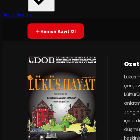
Mersin Devlet Opera ve Balesi
·
Mersin Kültür M...
Prömiyer
2015
Yetersiz oy
YAKINDA
Sign In
Sign Up
Hemen Kayıt Ol
Ozet
Lüküs H
çerçeve
kültür
anlatmak
zengin 
içine d
düşmüş 
keskin