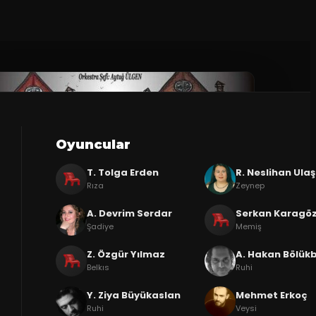
Oyuncular
T. Tolga Erden
R. Neslihan Ulaş
Rıza
Zeynep
A. Devrim Serdar
Serkan Karagö
Şadiye
Memiş
Z. Özgür Yılmaz
A. Hakan Bölük
Belkıs
Ruhi
Y. Ziya Büyükaslan
Mehmet Erkoç
Ruhi
Veysi