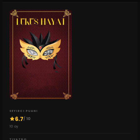
SEYIRCI PUANI
6.7
/ 10
10
oy
TIYATRO