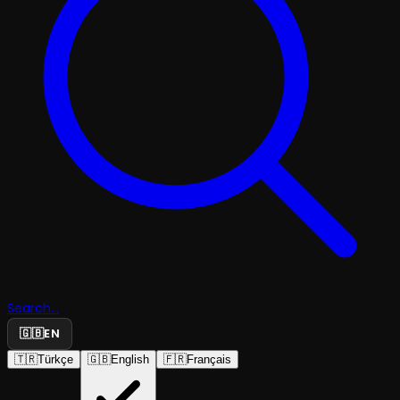
Search...
🇬🇧
EN
🇹🇷
Türkçe
🇬🇧
English
🇫🇷
Français