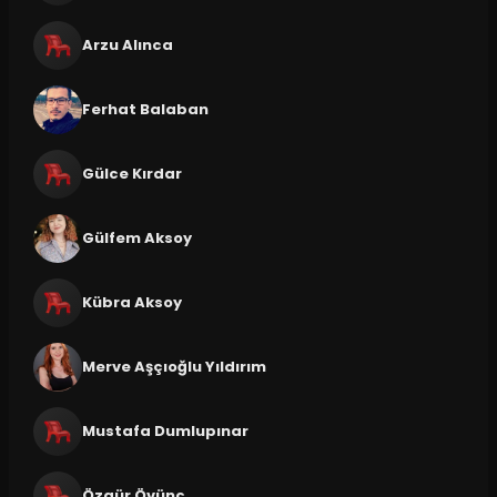
Arzu Alınca
Ferhat Balaban
Gülce Kırdar
Gülfem Aksoy
Kübra Aksoy
Merve Aşçıoğlu Yıldırım
Mustafa Dumlupınar
Özgür Övünç