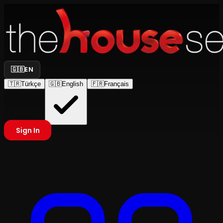
🇬🇧
EN
🇹🇷
Türkçe
🇬🇧
English
🇫🇷
Français
Sign In