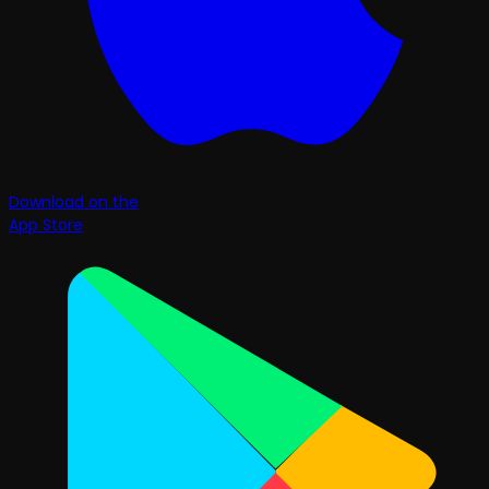
Download on the
App Store