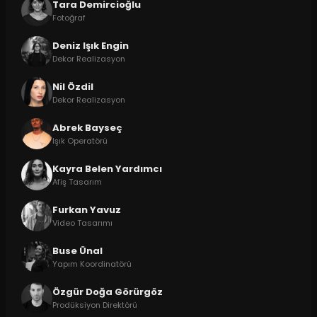
Tara Demircioğlu
Fotoğraf
Deniz Işık Engin
Dekor Realizasyon
Nil Özdil
Dekor Realizasyon
Abrek Bayseç
Işık Operatörü
Kayra Belen Yardımcı
Afiş Tasarım
Furkan Yavuz
Video Tasarımı
Buse Ünal
Yapım Koordinatörü
Özgür Doğa Görürgöz
Prodüksiyon Direktörü