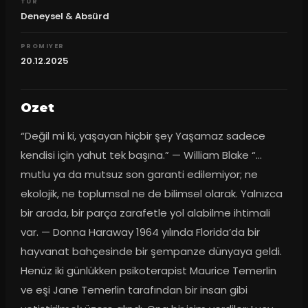
TUR
Deneysel & Absürd
PROMIYER
20.12.2025
Ozet
“Değil mi ki, yaşayan hiçbir şey Yaşamaz sadece 
kendisi için yahut tek başına.” — William Blake “…
mutlu ya da mutsuz son garanti edilemiyor; ne 
ekolojik, ne toplumsal ne de bilimsel olarak. Yalnızca 
bir arada, bir parça zarafetle yol alabilme ihtimali 
var. — Donna Haraway 1964 yılında Florida’da bir 
hayvanat bahçesinde bir şempanze dünyaya geldi. 
Henüz iki günlükken psikoterapist Maurice Temerlin 
ve eşi Jane Temerlin tarafından bir insan gibi 