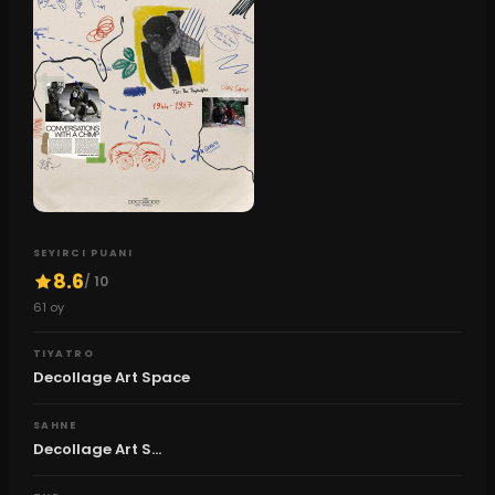
SEYIRCI PUANI
8.6
/ 10
61
oy
TIYATRO
Decollage Art Space
SAHNE
Decollage Art S...