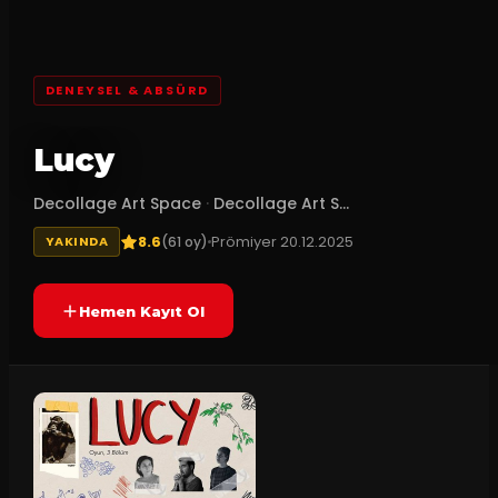
DENEYSEL & ABSÜRD
Lucy
Decollage Art Space
·
Decollage Art S...
8.6
Prömiyer
20.12.2025
(
61
oy)
YAKINDA
Hemen Kayıt Ol