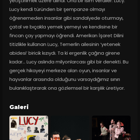
yetiştirilmek üzere alındı. Ona bir isim verdiler: Lucy. 
Lucy kendi türünden bir şempanze olmayı 
öğrenemeden insanlar gibi sandalyede oturmayı, 
çatal ve bıçakla yemek yemeyi ve kendisine bir 
fincan çay yapmayı öğrendi. Amerikan İşaret Dilini 
titizlikle kullanan Lucy, Temerlin ailesinin ‘yetenek 
abidesi’ biricik kızıydı. Ta ki ergenlik çağına girene 
kadar… Lucy aslında milyonlarcası gibi bir denekti. Bu 
gerçek hikayeyi merkeze alan oyun, insanlar ve 
hayvanlar arasında olduğunu varsaydığımız sınırı 
bulanıklaştırarak ona gözlemsel bir karşılık üretiyor.
Galeri