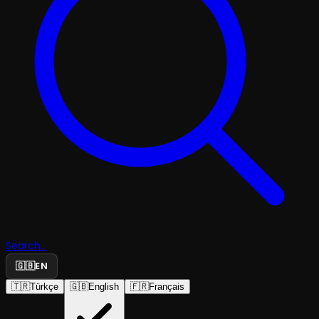
Search...
🇬🇧
EN
🇹🇷
Türkçe
🇬🇧
English
🇫🇷
Français