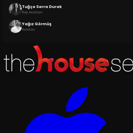
Tuğçe Serra Durak
Reji Asistanı
Yağız Görmüş
Asistan