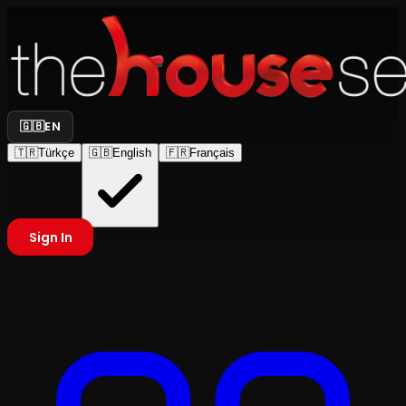
🇬🇧
EN
🇹🇷
Türkçe
🇬🇧
English
🇫🇷
Français
Sign In