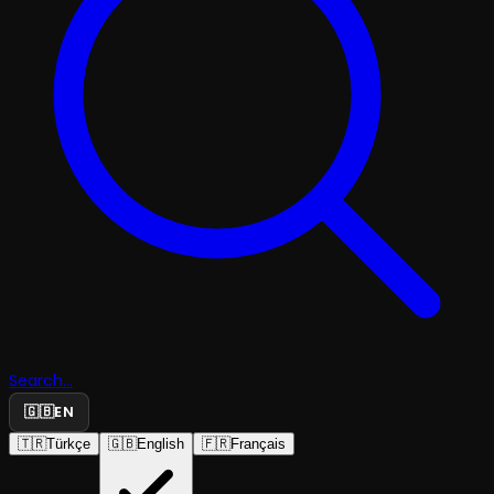
Search...
🇬🇧
EN
🇹🇷
Türkçe
🇬🇧
English
🇫🇷
Français