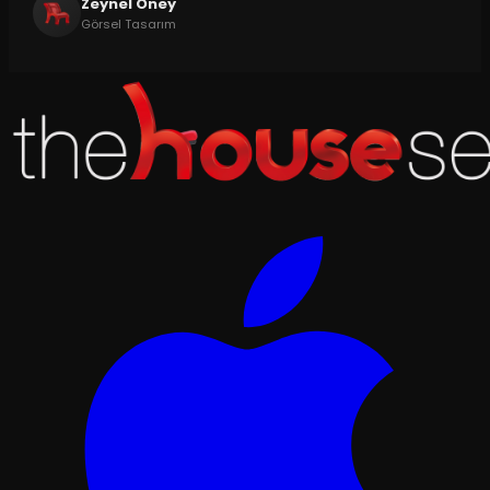
Zeynel Öney
Görsel Tasarım