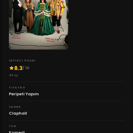
SEYIRCI PUANI
8.3
/ 10
44
oy
TIYATRO
Peripeti Yapım
SAHNE
Claphall
TUR
Komedi