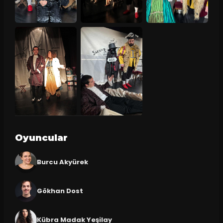
Oyuncular
Burcu Akyürek
Gökhan Dost
Kübra Madak Yeşilay