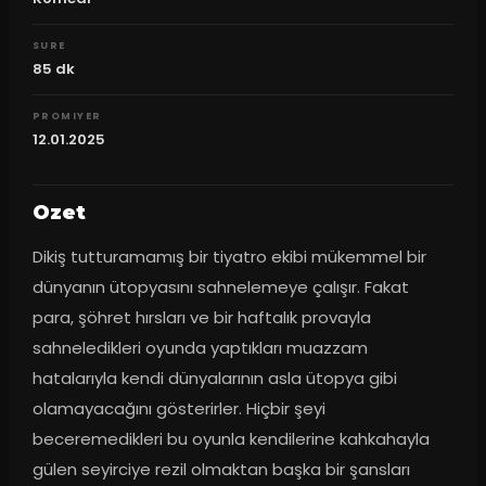
SURE
85
dk
PROMIYER
12.01.2025
Ozet
Dikiş tutturamamış bir tiyatro ekibi mükemmel bir 
dünyanın ütopyasını sahnelemeye çalışır. Fakat 
para, şöhret hırsları ve bir haftalık provayla 
sahneledikleri oyunda yaptıkları muazzam 
hatalarıyla kendi dünyalarının asla ütopya gibi 
olamayacağını gösterirler. Hiçbir şeyi 
beceremedikleri bu oyunla kendilerine kahkahayla 
gülen seyirciye rezil olmaktan başka bir şansları 