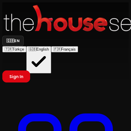
🇬🇧
EN
🇹🇷
Türkçe
🇬🇧
English
🇫🇷
Français
Sign In