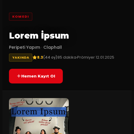
KOMEDI
Lorem İpsum
Peripeti Yapım
·
Claphall
8.3
85
dakika
Prömiyer
12.01.2025
(
44
oy)
YAKINDA
Hemen Kayıt Ol