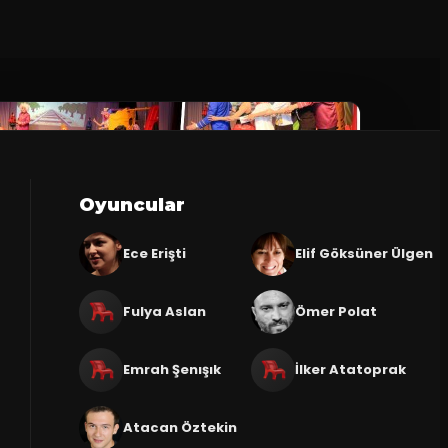
Oyuncular
Ece Erişti
Elif Göksüner Ülgen
Fulya Aslan
Ömer Polat
Emrah Şenışık
İlker Atatoprak
Atacan Öztekin