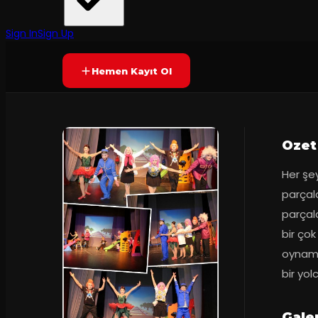
İzmir Devlet Tiyatrosu
·
Konak Sahnesi
2
dakika
Prömiyer
27.03.2016
Yetersiz oy
YAKINDA
Sign In
Sign Up
Hemen Kayıt Ol
Ozet
Her şey
parçala
parçala
bir çok
oynama
bir yol
Gale