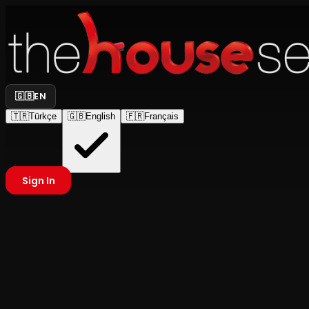
🇬🇧
EN
🇹🇷
Türkçe
🇬🇧
English
🇫🇷
Français
Sign In