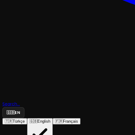
ÇOCUK & GENÇ
Search...
Lokomopü
🇬🇧
EN
🇹🇷
Türkçe
🇬🇧
English
🇫🇷
Français