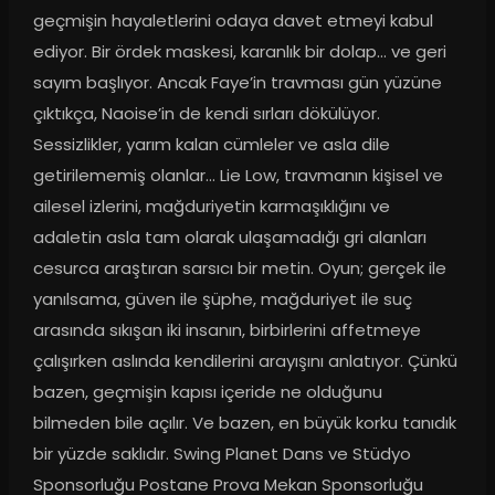
geçmişin hayaletlerini odaya davet etmeyi kabul 
ediyor. Bir ördek maskesi, karanlık bir dolap… ve geri 
sayım başlıyor. Ancak Faye’in travması gün yüzüne 
çıktıkça, Naoise’in de kendi sırları dökülüyor. 
Sessizlikler, yarım kalan cümleler ve asla dile 
getirilememiş olanlar… Lie Low, travmanın kişisel ve 
ailesel izlerini, mağduriyetin karmaşıklığını ve 
adaletin asla tam olarak ulaşamadığı gri alanları 
cesurca araştıran sarsıcı bir metin. Oyun; gerçek ile 
yanılsama, güven ile şüphe, mağduriyet ile suç 
arasında sıkışan iki insanın, birbirlerini affetmeye 
çalışırken aslında kendilerini arayışını anlatıyor. Çünkü 
bazen, geçmişin kapısı içeride ne olduğunu 
bilmeden bile açılır. Ve bazen, en büyük korku tanıdık 
bir yüzde saklıdır. Swing Planet Dans ve Stüdyo 
Sponsorluğu Postane Prova Mekan Sponsorluğu 