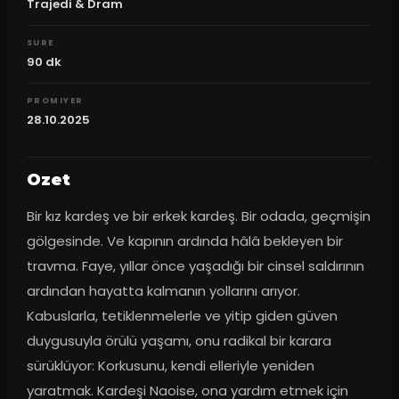
Trajedi & Dram
SURE
90
dk
PROMIYER
28.10.2025
Ozet
Bir kız kardeş ve bir erkek kardeş. Bir odada, geçmişin 
gölgesinde. Ve kapının ardında hâlâ bekleyen bir 
travma. Faye, yıllar önce yaşadığı bir cinsel saldırının 
ardından hayatta kalmanın yollarını arıyor. 
Kabuslarla, tetiklenmelerle ve yitip giden güven 
duygusuyla örülü yaşamı, onu radikal bir karara 
sürüklüyor: Korkusunu, kendi elleriyle yeniden 
yaratmak. Kardeşi Naoise, ona yardım etmek için 