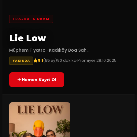
TRAJEDI & DRAM
Lie Low
Müphem Tiyatro
·
Kadıköy Boa Sah...
8.1
90
dakika
Prömiyer
28.10.2025
(
55
oy)
YAKINDA
Hemen Kayıt Ol