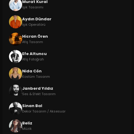
Murat Kural
Işık Tasarımı
Aydın Dündar
Işık Operatörü
Hicran Ören
Afiş Tasarım
Efe Altuncu
Afiş Fotoğrafı
Nida Cön
Kostüm Tasarım
Janberd Yıldız
Ses & Efekt Tasarım
Sinan Bal
Dekor Tasarım / Aksesuar
Beliz
Müzik