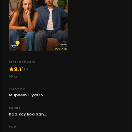
SEYIRCI PUANI
8.1
/ 10
55
oy
TIYATRO
Müphem Tiyatro
SAHNE
Kadıköy Boa Sah...
TUR