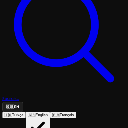
Search...
🇬🇧
EN
🇹🇷
Türkçe
🇬🇧
English
🇫🇷
Français