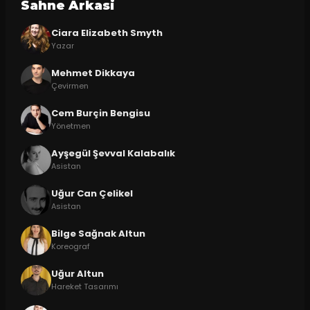
Sahne Arkasi
Ciara Elizabeth Smyth
Yazar
Mehmet Dikkaya
Çevirmen
Cem Burçin Bengisu
Yönetmen
Ayşegül Şevval Kalabalık
Asistan
Uğur Can Çelikel
Asistan
Bilge Sağnak Altun
Koreograf
Uğur Altun
Hareket Tasarımı