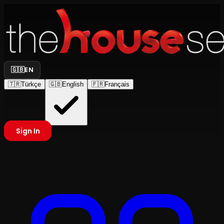
🇬🇧
EN
🇹🇷
Türkçe
🇬🇧
English
🇫🇷
Français
Sign In