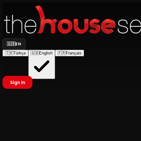
🇬🇧
EN
🇹🇷
Türkçe
🇬🇧
English
🇫🇷
Français
Sign In