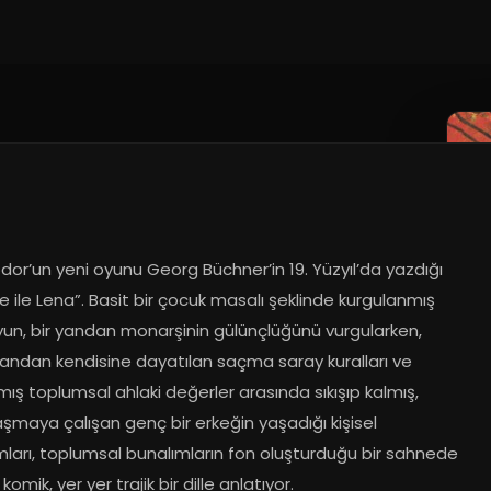
7
dor’un yeni oyunu Georg Büchner’in 19. Yüzyıl’da yazdığı 
 ile Lena”. Basit bir çocuk masalı şeklinde kurgulanmış 
yun, bir yandan monarşinin gülünçlüğünü vurgularken, 
yandan kendisine dayatılan saçma saray kuralları ve 
ış toplumsal ahlaki değerler arasında sıkışıp kalmış, 
şmaya çalışan genç bir erkeğin yaşadığı kişisel 
ları, toplumsal bunalımların fon oluşturduğu bir sahnede 
komik, yer yer trajik bir dille anlatıyor.