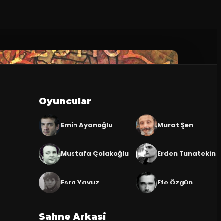
Oyuncular
Emin Ayanoğlu
Murat Şen
Mustafa Çolakoğlu
Erden Tunatekin
Esra Yavuz
Efe Özgün
Sahne Arkasi