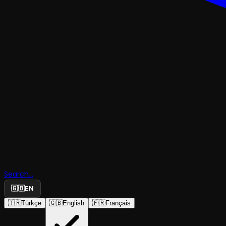
KOMEDI
Search...
Leonce ile
🇬🇧
EN
🇹🇷
Türkçe
🇬🇧
English
🇫🇷
Français