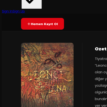
TİYATRODOR
·
Akatlar Kültür ...
90
dakika
Prömiyer
07.12.201
Yetersiz oy
YAKINDA
+14
Sign In
Sign Up
Hemen Kayıt Ol
Ozet
Tiyatro
“Leonce
olan o
diğer 
yozlaşm
olgunla
bunalım
yer yer 