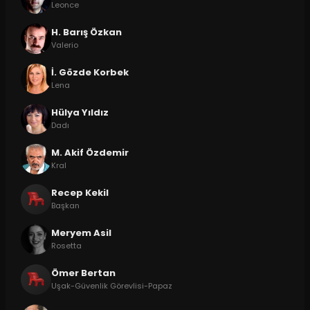
Leonce
H. Barış Özkan
Valerio
İ. Gözde Korbek
Lena
Hülya Yıldız
Dadı
M. Akif Özdemir
Kral
Recep Kekil
Başkan
Meryem Asil
Rosetta
Ömer Bertan
Uşak-Güvenlik Görevlisi-Papaz