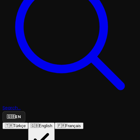
Search...
🇬🇧
EN
🇹🇷
Türkçe
🇬🇧
English
🇫🇷
Français