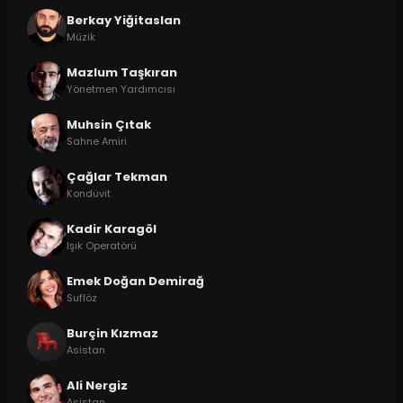
Berkay Yiğitaslan
Müzik
Mazlum Taşkıran
Yönetmen Yardımcısı
Muhsin Çıtak
Sahne Amiri
Çağlar Tekman
Kondüvit
Kadir Karagöl
Işık Operatörü
Emek Doğan Demirağ
Suflöz
Burçin Kızmaz
Asistan
Ali Nergiz
Asistan