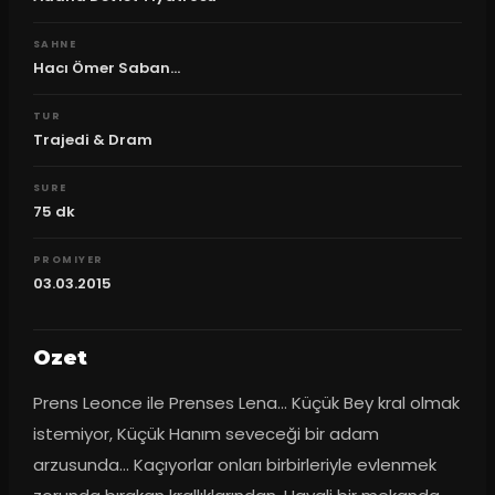
SAHNE
Hacı Ömer Saban...
TUR
Trajedi & Dram
SURE
75
dk
PROMIYER
03.03.2015
Ozet
Prens Leonce ile Prenses Lena... Küçük Bey kral olmak 
istemiyor, Küçük Hanım seveceği bir adam 
arzusunda... Kaçıyorlar onları birbirleriyle evlenmek 