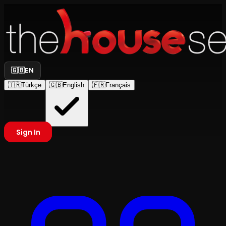
🇬🇧
EN
🇹🇷
Türkçe
🇬🇧
English
🇫🇷
Français
Sign In