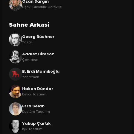
Ozan Sargın
Uşak-Güvenlik Görevlisi
Sahne Arkasi
Georg Büchner
Yazar
Adalet Cimcoz
Çevirmen
B. Erdi Mamikoğlu
Yönetmen
Hakan Dündar
Dekor Tasarım
Esra Selah
Kostüm Tasarım
Yakup Çartık
Işık Tasarımı