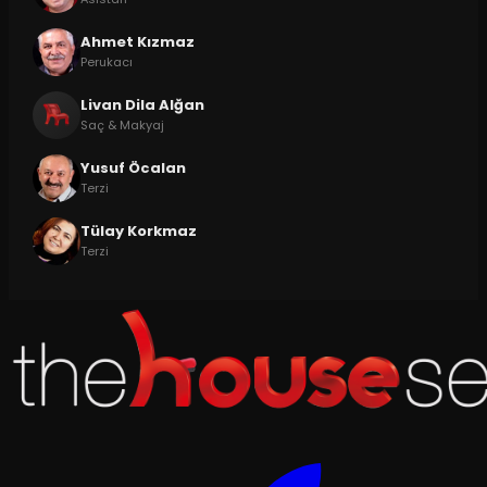
Ahmet Kızmaz
Perukacı
Livan Dila Alğan
Saç & Makyaj
Yusuf Öcalan
Terzi
Tülay Korkmaz
Terzi