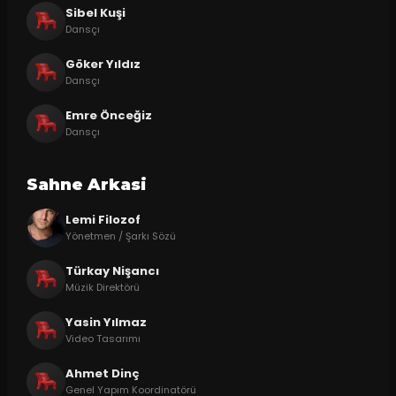
Sibel Kuşi
Dansçı
Göker Yıldız
Dansçı
Emre Önceğiz
Dansçı
Sahne Arkasi
Lemi Filozof
Yönetmen / Şarkı Sözü
Türkay Nişancı
Müzik Direktörü
Yasin Yılmaz
Video Tasarımı
Ahmet Dinç
Genel Yapım Koordinatörü