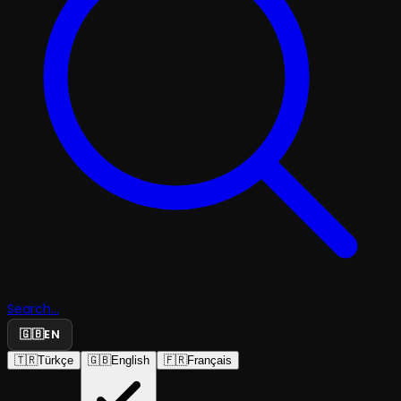
Search...
🇬🇧
EN
🇹🇷
Türkçe
🇬🇧
English
🇫🇷
Français