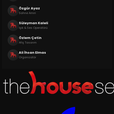
Özgür Ayaz
Sahne Amiri
Süleyman Kaleli
Işık & Ses Operatörü
Özlem Çetin
Afiş Tasarım
Ali İhsan Elmas
Organizatör