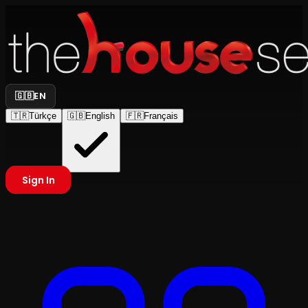
🇬🇧
EN
🇹🇷
Türkçe
🇬🇧
English
🇫🇷
Français
Sign In