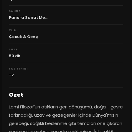
SAHNE
Panora Sanat Me...
TUR
Çocuk & Genç
SURE
50
dk
YAS SINIRI
+2
Ozet
Lemi Filozof'un atıkların geri dönüşümü, doğa - çevre 
farkındalığı, uzay ve gezegenler içinde Dünya'mızın 
geleceği, sağlıklı beslenme gibi temaları öne çıkaran 
yeni şarkıları sahne şovuyla renkleniyor. İnteraktif 