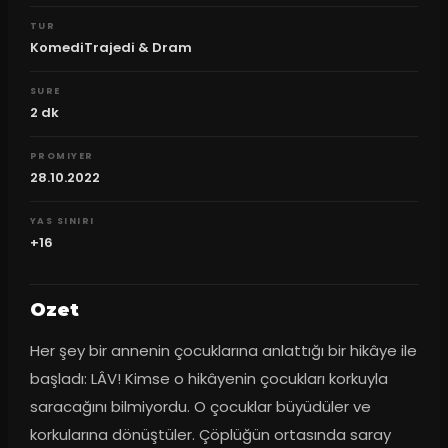
TUR
KomediTrajedi & Dram
SURE
2
dk
PROMIYER
28.10.2022
YAS SINIRI
+16
Ozet
Her şey bir annenin çocuklarına anlattığı bir hikâye ile 
başladı: LÂV! Kimse o hikâyenin çocukları korkuyla 
saracağını bilmiyordu. O çocuklar büyüdüler ve 
korkularına dönüştüler. Çöplüğün ortasında saray 