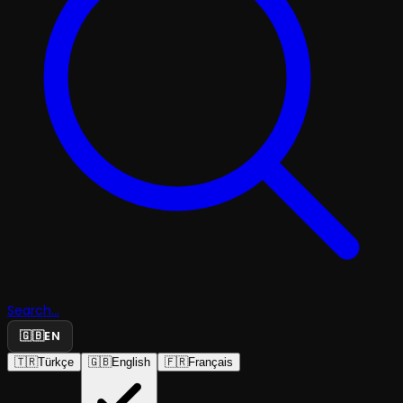
Search...
🇬🇧
EN
🇹🇷
Türkçe
🇬🇧
English
🇫🇷
Français