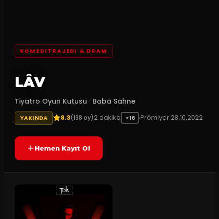
KOMEDITRAJEDI & DRAM
LÂV
Tiyatro Oyun Kutusu
·
Baba Sahne
8.3
2
dakika
Prömiyer
28.10.2022
(
138
oy)
YAKINDA
+16
Hemen Kayıt Ol