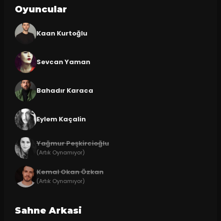
Oyuncular
Kaan Kurtoğlu
Sevcan Yaman
Bahadır Karaca
Eylem Kaçalin
Yağmur Peşkircioğlu
(Artık Oynamıyor)
Kemal Okan Özkan
(Artık Oynamıyor)
Sahne Arkasi