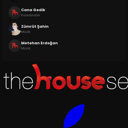
Cana Gedik
Koordinatör
Zümrüt Şahin
Müzik
Metehan Erdoğan
Müzik