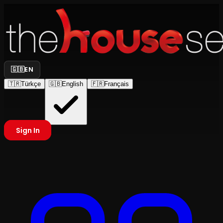
🇬🇧
EN
🇹🇷
Türkçe
🇬🇧
English
🇫🇷
Français
Sign In