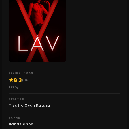
SEYIRCI PUANI
8.3
/ 10
138
oy
TIYATRO
Tiyatro Oyun Kutusu
SAHNE
Baba Sahne