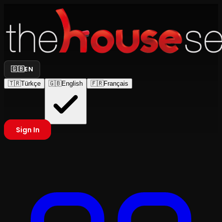
🇬🇧
EN
🇹🇷
Türkçe
🇬🇧
English
🇫🇷
Français
Sign In