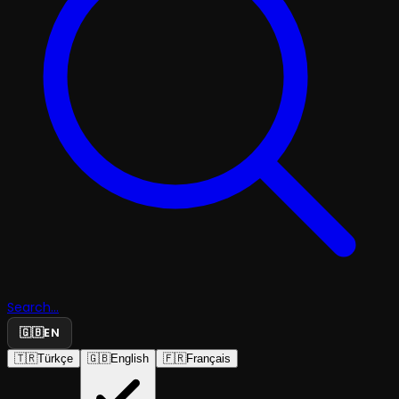
Search...
🇬🇧
EN
🇹🇷
Türkçe
🇬🇧
English
🇫🇷
Français