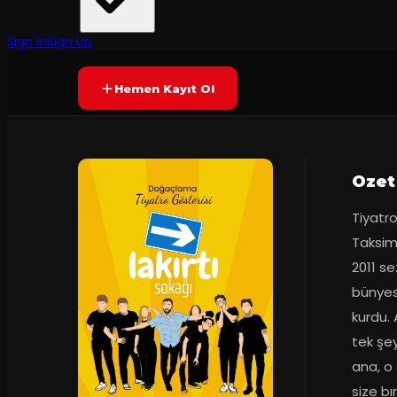
Tiyatro Suretler
·
Ara Sahne
Prömiyer
28.03.2024
Yetersiz oy
YAKINDA
+12
Sign In
Sign Up
Hemen Kayıt Ol
Ozet
Tiyatro
Taksim 
2011 se
bünyes
kurdu. 
tek şey
ana, o 
size bı