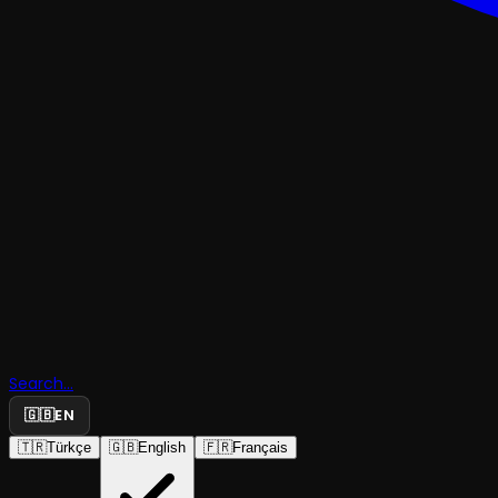
KOMEDIGÖSTERI
Lakırtı So
Doğaçlam
Search...
Tiyatro Gös
🇬🇧
EN
🇹🇷
Türkçe
🇬🇧
English
🇫🇷
Français