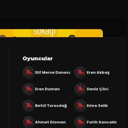
Oyuncular
Elif Merve Danacı
Eren Akbaş
Eren Duman
Deniz Çilci
Betül Torosdağ
Emre Selik
Ahmet Dizman
Fatih Sancaklı