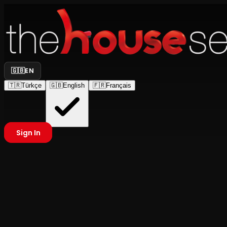
🇬🇧
EN
🇹🇷
Türkçe
🇬🇧
English
🇫🇷
Français
Sign In