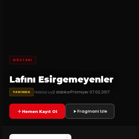
GÖSTERI
Lafını Esirgemeyenler
2
dakika
Prömiyer
07.02.2017
Yetersiz oy
YAKINDA
Fragmani Izle
Hemen Kayıt Ol