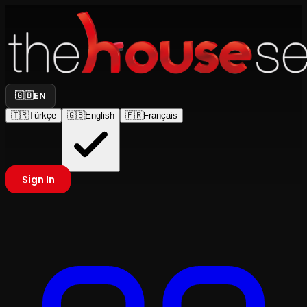
🇬🇧
EN
🇹🇷
Türkçe
🇬🇧
English
🇫🇷
Français
Sign In