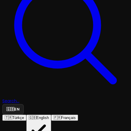
Search...
🇬🇧
EN
🇹🇷
Türkçe
🇬🇧
English
🇫🇷
Français