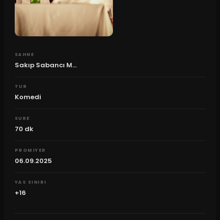
SAHNE
Sakıp Sabancı M...
TUR
Komedi
SURE
70
dk
PROMIYER
06.09.2025
YAS SINIRI
+16