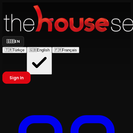
🇬🇧
EN
🇹🇷
Türkçe
🇬🇧
English
🇫🇷
Français
Sign In