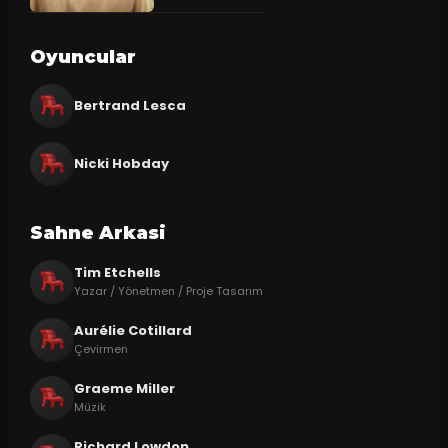
Oyuncular
Bertrand Lesca
Nicki Hobday
Sahne Arkasi
Tim Etchells
Yazar / Yönetmen / Proje Tasarım
Aurélie Cotillard
Çevirmen
Graeme Miller
Müzik
Richard Lowdon