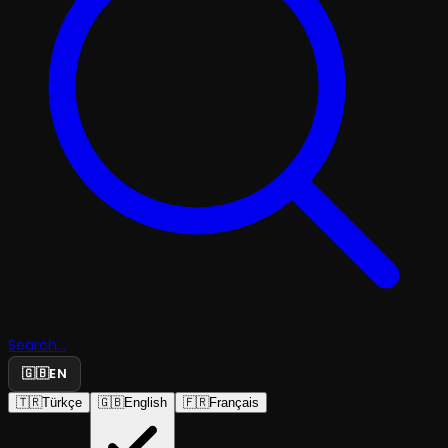
Search...
🇬🇧
EN
🇹🇷
Türkçe
🇬🇧
English
🇫🇷
Français