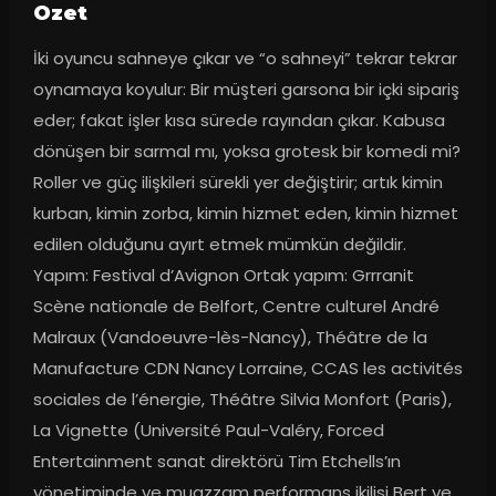
Ozet
İki oyuncu sahneye çıkar ve “o sahneyi” tekrar tekrar 
oynamaya koyulur: Bir müşteri garsona bir içki sipariş 
eder; fakat işler kısa sürede rayından çıkar. Kabusa 
dönüşen bir sarmal mı, yoksa grotesk bir komedi mi? 
Roller ve güç ilişkileri sürekli yer değiştirir; artık kimin 
kurban, kimin zorba, kimin hizmet eden, kimin hizmet 
edilen olduğunu ayırt etmek mümkün değildir. 
Yapım: Festival d’Avignon Ortak yapım: Grrranit 
Scène nationale de Belfort, Centre culturel André 
Malraux (Vandoeuvre-lès-Nancy), Théâtre de la 
Manufacture CDN Nancy Lorraine, CCAS les activités 
sociales de l’énergie, Théâtre Silvia Monfort (Paris), 
La Vignette (Université Paul-Valéry, Forced 
Entertainment sanat direktörü Tim Etchells’ın 
yönetiminde ve muazzam performans ikilisi Bert ve 