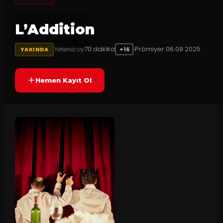
L’Addition
70
dakika
Prömiyer
06.09.2025
Yetersiz oy
YAKINDA
+16
Hemen Kayıt Ol