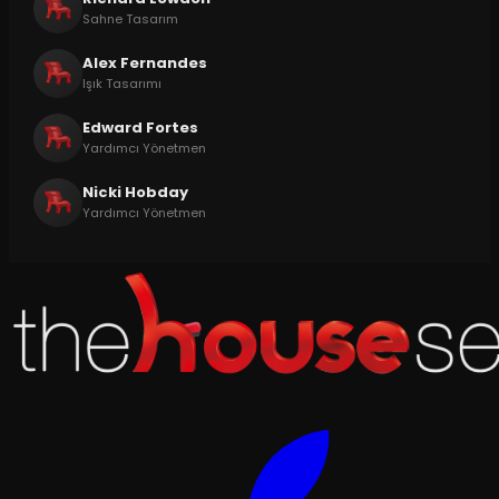
Sahne Tasarım
Alex Fernandes
Işık Tasarımı
Edward Fortes
Yardımcı Yönetmen
Nicki Hobday
Yardımcı Yönetmen