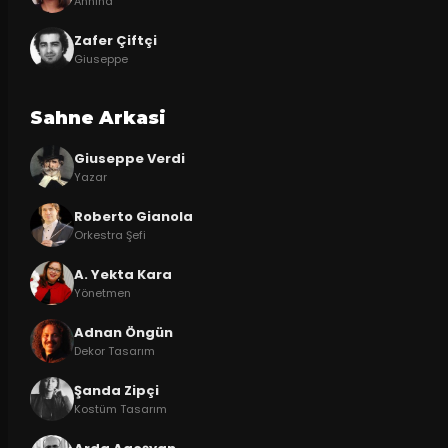
Annina
Zafer Çiftçi
Giuseppe
Sahne Arkasi
Giuseppe Verdi
Yazar
Roberto Gianola
Orkestra Şefi
A. Yekta Kara
Yönetmen
Adnan Öngün
Dekor Tasarım
Şanda Zipçi
Kostüm Tasarım