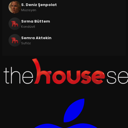
S. Deniz Şenpolat
Müzisyen
Sırma Büttem
Kondüvit
Semra Aktekin
Suflöz