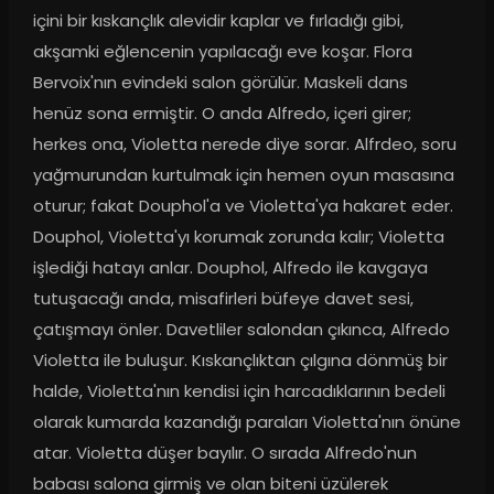
içini bir kıskançlık alevidir kaplar ve fırladığı gibi, 
akşamki eğlencenin yapılacağı eve koşar. Flora 
Bervoix'nın evindeki salon görülür. Maskeli dans 
henüz sona ermiştir. O anda Alfredo, içeri girer; 
herkes ona, Violetta nerede diye sorar. Alfrdeo, soru 
yağmurundan kurtulmak için hemen oyun masasına 
oturur; fakat Douphol'a ve Violetta'ya hakaret eder. 
Douphol, Violetta'yı korumak zorunda kalır; Violetta 
işlediği hatayı anlar. Douphol, Alfredo ile kavgaya 
tutuşacağı anda, misafirleri büfeye davet sesi, 
çatışmayı önler. Davetliler salondan çıkınca, Alfredo 
Violetta ile buluşur. Kıskançlıktan çılgına dönmüş bir 
halde, Violetta'nın kendisi için harcadıklarının bedeli 
olarak kumarda kazandığı paraları Violetta'nın önüne 
atar. Violetta düşer bayılır. O sırada Alfredo'nun 
babası salona girmiş ve olan biteni üzülerek 