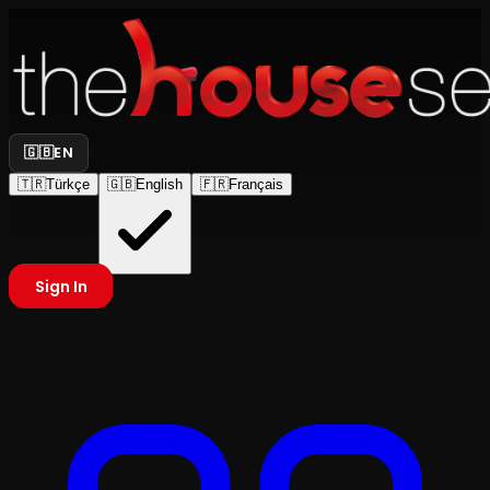
🇬🇧
EN
🇹🇷
Türkçe
🇬🇧
English
🇫🇷
Français
Sign In