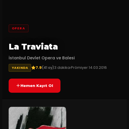
OPERA
La Traviata
İstanbul Devlet Opera ve Balesi
7.9
3
dakika
Prömiyer
14.03.2016
(
41
oy)
YAKINDA
Hemen Kayıt Ol