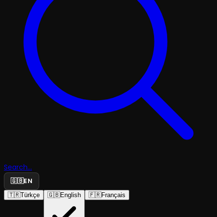
Search...
🇬🇧
EN
🇹🇷
Türkçe
🇬🇧
English
🇫🇷
Français