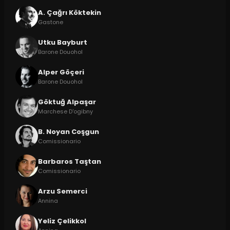
A. Çağrı Köktekin
Gastone
Utku Bayburt
Barone Douohol
Alper Göçeri
Barone Douohol
Göktuğ Alpaşar
Marchese D'ogibny
B. Noyan Coşgun
Comissionario
Barbaros Taştan
Comissionario
Arzu Semerci
Annina
Yeliz Çelikkol