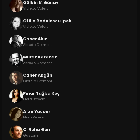
Gülbin K. Günay
Violetta Valery
Otilia Radulescu İpek
Violetta Valery
Caner Akın
Alfredo Germont
Murat Karahan
Alfredo Germont
Caner Akgün
Giorgio Germont
Pınar Tuğba Koç
Flora Bervoix
Arzu Yüceer
Flora Bervoix
C. Reha Gün
Gastone