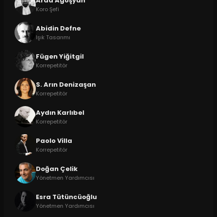
Arda Agoşyan
Koro Şefi
Abidin Defne
Işık Tasarımı
Fügen Yiğitgil
Korrepetitör
S. Arın Denizaşan
Korrepetitör
Aydın Karlıbel
Korrepetitör
Paolo Villa
Korrepetitör
Doğan Çelik
Yönetmen Yardımcısı
Esra Tütüncüoğlu
Yönetmen Yardımcısı