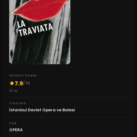
SEYIRCI PUANI
7.9
/ 10
41
oy
TIYATRO
İstanbul Devlet Opera ve Balesi
TUR
OPERA