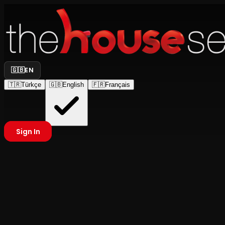
🇬🇧
EN
🇹🇷
Türkçe
🇬🇧
English
🇫🇷
Français
Sign In