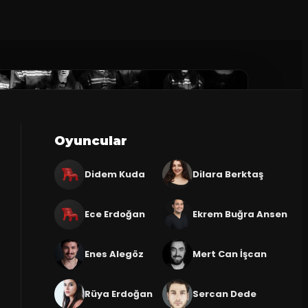
Oyuncular
Didem Kuda
Dilara Berktaş
Ece Erdoğan
Ekrem Buğra Ansen
Enes Alegöz
Mert Can İşcan
Rüya Erdoğan
Sercan Dede