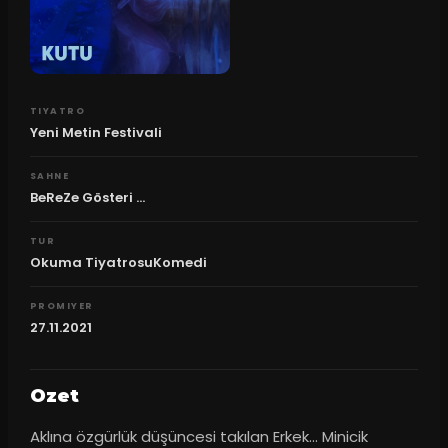
TIYATRO
Yeni Metin Festivali
SAHNE
BeReZe Gösteri ...
TUR
Okuma TiyatrosuKomedi
PROMIYER
27.11.2021
Ozet
Aklına özgürlük düşüncesi takılan Erkek… Minicik 