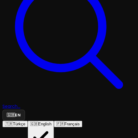
Search...
🇬🇧
EN
🇹🇷
Türkçe
🇬🇧
English
🇫🇷
Français