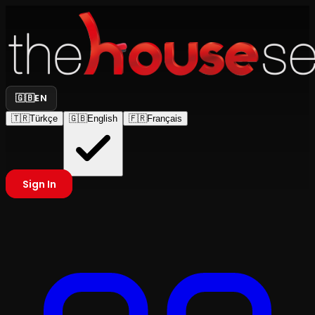
🇬🇧
EN
🇹🇷
Türkçe
🇬🇧
English
🇫🇷
Français
Sign In