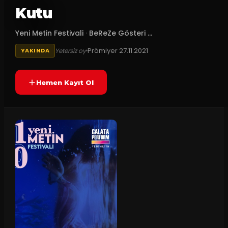
Kutu
Yeni Metin Festivali
·
BeReZe Gösteri ...
Prömiyer
27.11.2021
Yetersiz oy
YAKINDA
Hemen Kayıt Ol