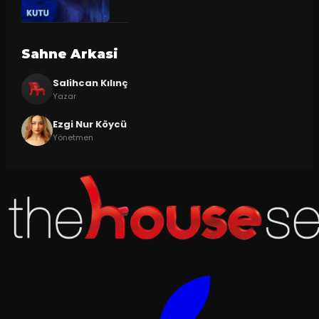
Sahne Arkasi
Salihcan Kılınç
Yazar
Ezgi Nur Köycü
Yönetmen