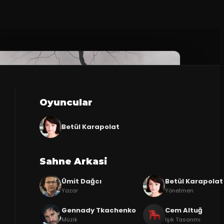
Oyuncular
Betül Karapolat
Sahne Arkasi
Ümit Dağcı
Betül Karapolat
Yazar
Yönetmen
Gennady Tkachenko
Cem Altuğ
Müzik
Işık Tasarımı