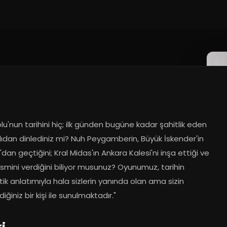
u'nun tarihini hiç; ilk günden bugüne kadar şahitlik eden 
lıdan dinlediniz mi? Nuh Peygamberin, Büyük İskender'in 
dan geçtiğini; Kral Midas'ın Ankara Kalesi'ni inşa ettiği ve 
ismini verdiğini biliyor musunuz? Oyunumuz, tarihin 
ik anlatımıyla hala sizlerin yanında olan ama sizin 
ğiniz bir kişi ile sunulmaktadır."
ri