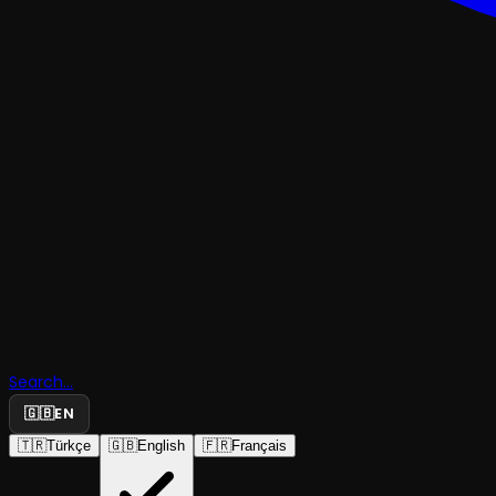
TRAJEDI & DRAM
Search...
Kutsal Ça
🇬🇧
EN
🇹🇷
Türkçe
🇬🇧
English
🇫🇷
Français