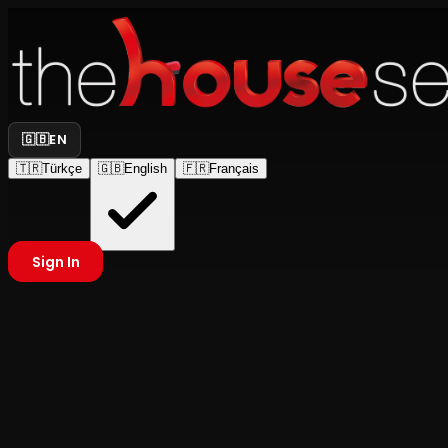
🇬🇧
EN
🇹🇷
Türkçe
🇬🇧
English
🇫🇷
Français
Sign In