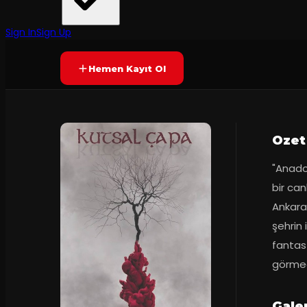
BeKa Sanat
Prömiyer
15.12.2016
Yetersiz oy
YAKINDA
Sign In
Sign Up
Hemen Kayıt Ol
Ozet
"Anadol
bir can
Ankara'
şehrin 
fantast
görmedi
Gale