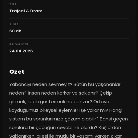
TUR
Trajedi & Dram
SURE
60
dk
PROMIYER
24.04.2026
Ozet
Yabancıyı neden sevmeyiz? Bütün bu yaşananlar 
neden? İnsan neden korkar ve saklanır? Çekip 
gitmek, tepki göstermek neden zor? Ortaya 
koyduğumuz bireysel eylemler işe yarar mı? Hangi 
sistem bu sorunlarımıza çözüm olabilir? Bahsi geçen 
sorulara bir çocuğun cevabı ne olurdu? Kuşlardan 
Saklanırken, ailesi ile mutlu bir yaşamı varken çıkan 