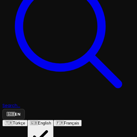
Search...
🇬🇧
EN
🇹🇷
Türkçe
🇬🇧
English
🇫🇷
Français