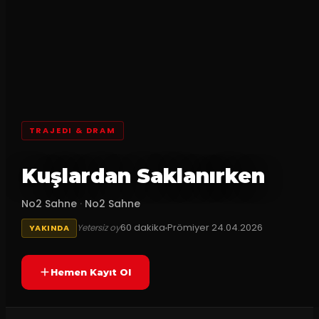
TRAJEDI & DRAM
Kuşlardan Saklanırken
No2 Sahne
·
No2 Sahne
60
dakika
Prömiyer
24.04.2026
Yetersiz oy
YAKINDA
Hemen Kayıt Ol