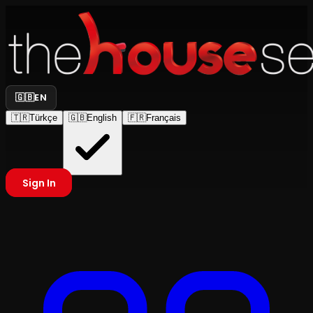
🇬🇧
EN
🇹🇷
Türkçe
🇬🇧
English
🇫🇷
Français
Sign In