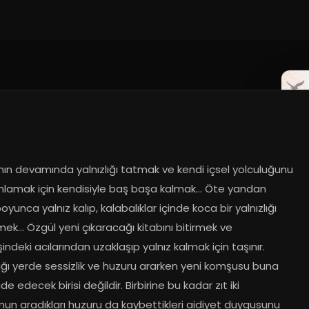
ın devamında yalnızlığı tatmak ve kendi içsel yolculuğunu 
amak için kendisiyle baş başa kalmak… Öte yandan 
yunca yalnız kalıp, kalabalıklar içinde koca bir yalnızlığı 
ek… Özgül yeni çıkaracağı kitabını bitirmek ve 
ndeki acılarından uzaklaşıp yalnız kalmak için taşınır. 
ığı yerde sessizlik ve huzuru ararken yeni komşusu buna 
 edecek birisi değildir. Birbirine bu kadar zıt iki 
un aradıkları huzuru da kaybettikleri aidiyet duygusunu 