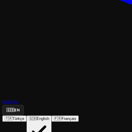
KOMEDI
Search...
Kuş Misali
🇬🇧
EN
🇹🇷
Türkçe
🇬🇧
English
🇫🇷
Français