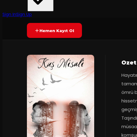
Tiyatro Dell'arte
·
Tiyatro Dell'ar...
75
dakika
Prömiyer
2024
Yetersiz oy
YAKINDA
Sign In
Sign Up
Hemen Kayıt Ol
Ozet
Hayatın
tamaml
ömrü bo
hissetm
geçmişi
Taşınd
müsaade
komşun