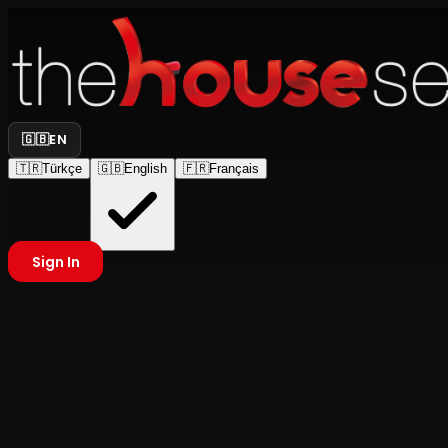
🇬🇧
EN
🇹🇷
Türkçe
🇬🇧
English
🇫🇷
Français
Sign In