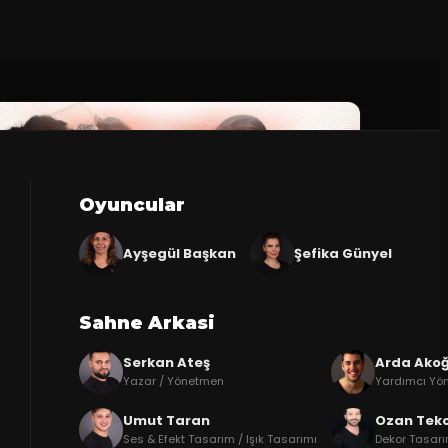
Oyuncular
Ayşegül Başkan
Şefika Günyel
Sahne Arkasi
Serkan Ateş
Arda Akoğ
Yazar / Yönetmen
Yardımcı Yö
Umut Taran
Ozan Tek
Ses & Efekt Tasarım / Işık Tasarımı
Dekor Tasar