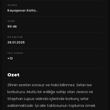
SAHNE
Kayapınar Kültü...
SURE
90
dk
PROMIYER
28.01.2025
YAS SINIRI
+13
Ozet
Zihnin sınırları sonsuz ve hala bilinmez. Sırları ise 
korkutucu. Mutlu bir evliliğe sahip olan Jesica ve 
Stephan Lupus aslında içlerinde korkunç sırlar 
saklamaktadır. İyi aile tablosunun topluma örnek 