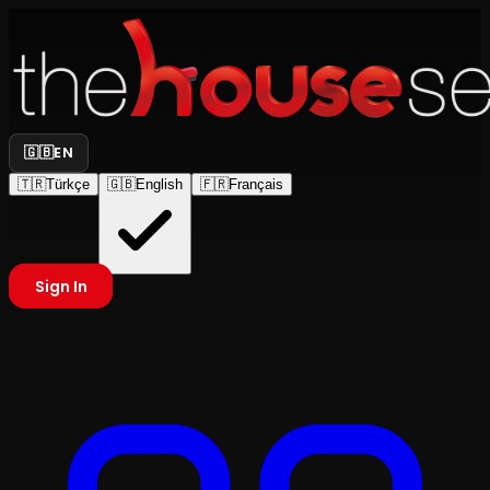
🇬🇧
EN
🇹🇷
Türkçe
🇬🇧
English
🇫🇷
Français
Sign In