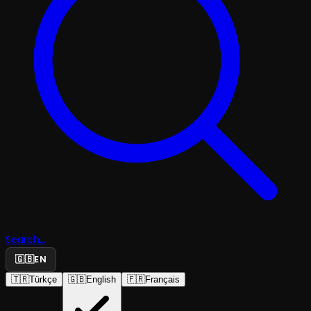
Search...
🇬🇧
EN
🇹🇷
Türkçe
🇬🇧
English
🇫🇷
Français