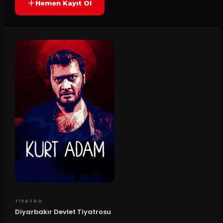
Hemen Kayıt Ol
TIYATRO
Diyarbakır Devlet Tiyatrosu