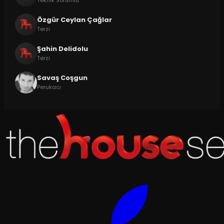
Teknik Sorumlu
Özgür Ceylan Çağlar
Terzi
Şahin Delidolu
Terzi
Savaş Coşgun
Perukacı