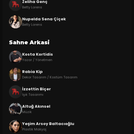
Zeliha Genç
Betty Lorens
Nupelda Sena Çiçek
Betty Lorens
Sahne Arkasi
Kosta Kortidis
Yazar / Yönetmen
Rabia Kip
Dekor Tasarım / Kostüm Tasarım
İzzettin Biçer
Işık Tasarımı
Altuğ Akınsel
Müzik
Yeşim Arsoy Baltacıoğlu
Plastik Makyaj