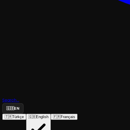
TRAJEDI & DRAM
Kürk Mant
Search...
Madonna
🇬🇧
EN
🇹🇷
Türkçe
🇬🇧
English
🇫🇷
Français