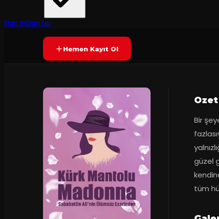
KYB Medya
·
Antares Sanat M...
70
dakika
Prömiyer
2025
Yetersiz oy
YAKINDA
Sign In
Sign Up
Hemen Kayıt Ol
Ozet
Bir şe
fazlasıy
yalnızl
güzel g
kendin
tüm hü
Gale