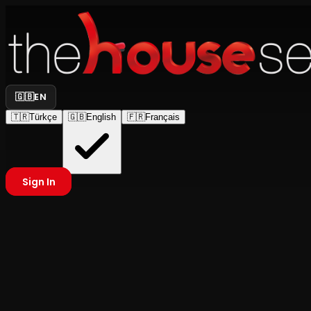
🇬🇧
EN
🇹🇷
Türkçe
🇬🇧
English
🇫🇷
Français
Sign In