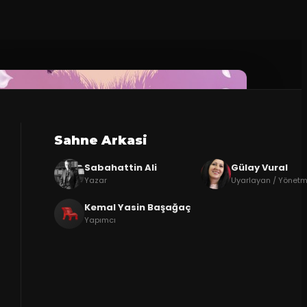
Sahne Arkasi
Sabahattin Ali
Gülay Vural
Yazar
Uyarlayan / Yönet
Kemal Yasin Başağaç
Yapımcı