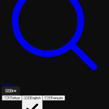
Search...
🇬🇧
EN
🇹🇷
Türkçe
🇬🇧
English
🇫🇷
Français