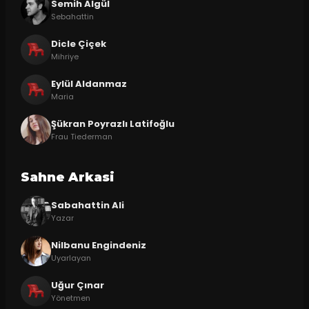
Semih Algül
Sebahattin
Dicle Çiçek
Mihriye
Eylül Aldanmaz
Maria
Şükran Poyrazlı Latifoğlu
Frau Tiederman
Sahne Arkasi
Sabahattin Ali
Yazar
Nilbanu Engindeniz
Uyarlayan
Uğur Çınar
Yönetmen