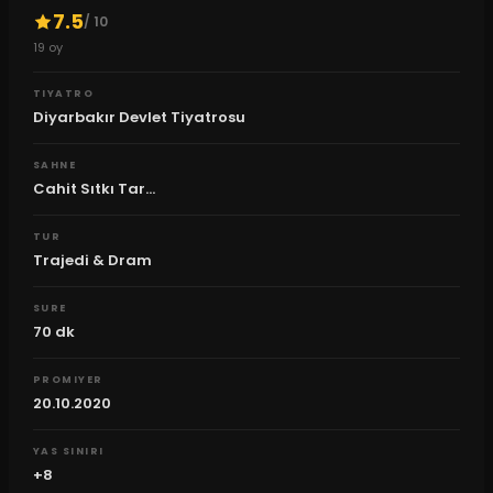
7.5
/ 10
19
oy
TIYATRO
Diyarbakır Devlet Tiyatrosu
SAHNE
Cahit Sıtkı Tar...
TUR
Trajedi & Dram
SURE
70
dk
PROMIYER
20.10.2020
YAS SINIRI
+8