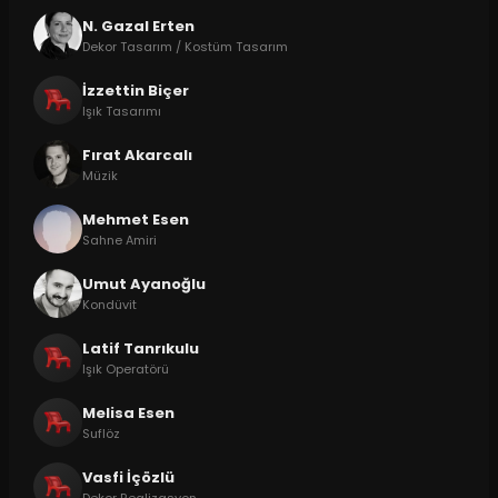
N. Gazal Erten
Dekor Tasarım / Kostüm Tasarım
İzzettin Biçer
Işık Tasarımı
Fırat Akarcalı
Müzik
Mehmet Esen
Sahne Amiri
Umut Ayanoğlu
Kondüvit
Latif Tanrıkulu
Işık Operatörü
Melisa Esen
Suflöz
Vasfi İçözlü
Dekor Realizasyon