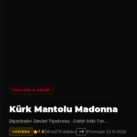
TRAJEDI & DRAM
Kürk Mantolu Madonna
Diyarbakır Devlet Tiyatrosu
·
Cahit Sıtkı Tar...
7.5
70
dakika
Prömiyer
20.10.2020
(
19
oy)
YAKINDA
+8