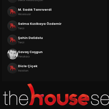
M. Sadık Tanrıverdi
Aksesuar
Selma Kızılkaya Özdemir
Terzi
Şahin Delidolu
Terzi
Savaş Coşgun
Perukacı
Dicle Çiçek
Asistan