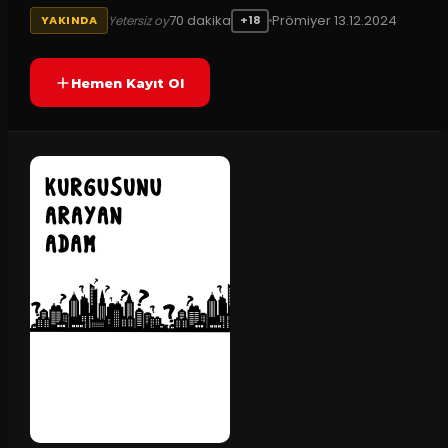
70
dakika
Prömiyer
13.12.2024
Yetersiz oy
YAKINDA
+18
Hemen Kayıt Ol