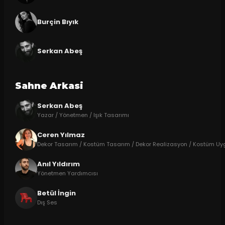
Burçin Bıyık
Serkan Abeş
Sahne Arkasi
Serkan Abeş
Yazar / Yönetmen / Işık Tasarımı
Ceren Yılmaz
Dekor Tasarım / Kostüm Tasarım / Dekor Realizasyon / Kostüm U
Anıl Yıldırım
Yönetmen Yardımcısı
Betül İngin
Dış Ses