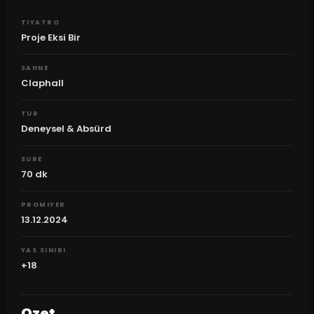
TIYATRO
Proje Eksi Bir
SAHNE
Claphall
TUR
Deneysel & Absürd
SURE
70
dk
PROMIYER
13.12.2024
YAS SINIRI
+18
Ozet