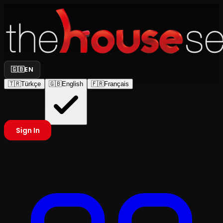
🇬🇧
EN
🇹🇷
Türkçe
🇬🇧
English
🇫🇷
Français
Sign In