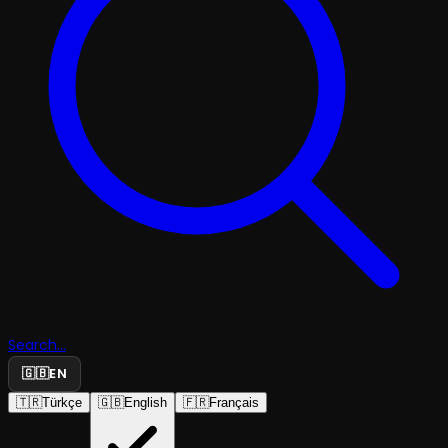
Search...
🇬🇧
EN
🇹🇷
Türkçe
🇬🇧
English
🇫🇷
Français