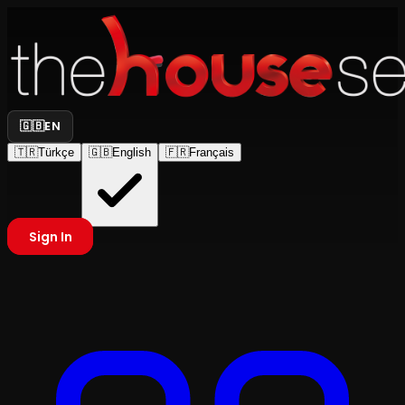
🇬🇧
EN
🇹🇷
Türkçe
🇬🇧
English
🇫🇷
Français
Sign In