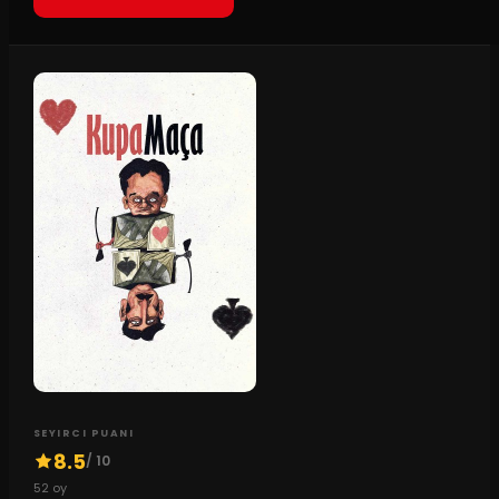
SEYIRCI PUANI
8.5
/ 10
52
oy