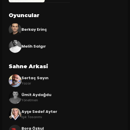
Oyuncular
Berkay Erinç
Melih Salgır
Sahne Arkasi
Sertaç Sayın
Yazar
Ümit Aydoğdu
Yönetmen
Ayşe Sedef Ayter
Işık Tasarımı
Bora Özkul