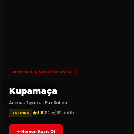
DENEYSEL & ABSÜRDKOMEDI
Kupamaça
Animus Tiyatro
·
Pax Sahne
8.5
55
dakika
(
52
oy)
YAKINDA
Hemen Kayıt Ol