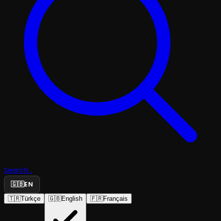
Search...
🇬🇧
EN
🇹🇷
Türkçe
🇬🇧
English
🇫🇷
Français