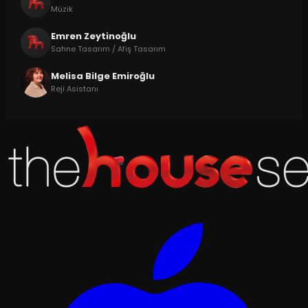
Müzik
Emren Zeytinoğlu
Sahne Tasarım / Afiş Tasarım
Melisa Bilge Emiroğlu
Reji Asistanı