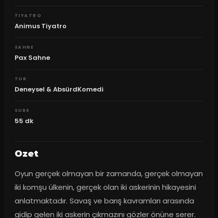
TIYATRO
Animus Tiyatro
SAHNE
Pax Sahne
TUR
Deneysel & AbsürdKomedi
SURE
55
dk
Ozet
Oyun gerçek olmayan bir zamanda, gerçek olmayan 
iki komşu ülkenin, gerçek olan iki askerinin hikayesini 
anlatmaktadır. Savaş ve barış kavramları arasında 
gidip gelen iki askerin çıkmazını gözler önüne serer. 