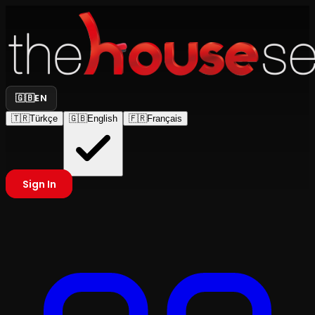
🇬🇧
EN
🇹🇷
Türkçe
🇬🇧
English
🇫🇷
Français
Sign In