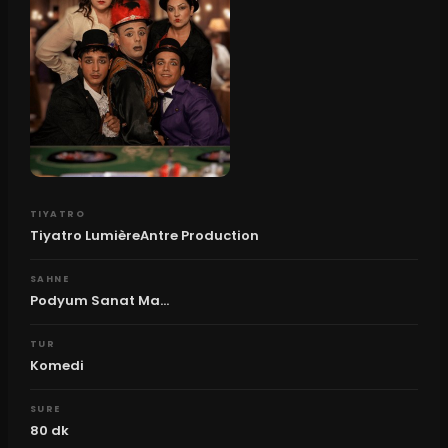
TIYATRO
Tiyatro LumièreAntre Production
SAHNE
Podyum Sanat Ma...
TUR
Komedi
SURE
80
dk