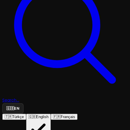
Search...
🇬🇧
EN
🇹🇷
Türkçe
🇬🇧
English
🇫🇷
Français