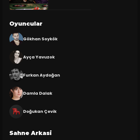
Oyuncular
Gökhan Soykök
Ayça Yavuzok
Furkan Aydoğan
Damla Dalak
Doğukan Çevik
Sahne Arkasi