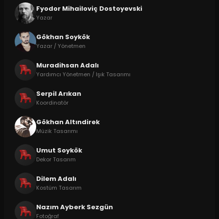
Fyodor Mihailoviç Dostoyevski
Yazar
Gökhan Soykök
Yazar / Yönetmen
Muradihsan Adalı
Yardımcı Yönetmen / Işık Tasarımı
Serpil Arıkan
Koordinatör
Gökhan Altındirek
Müzik Tasarımı
Umut Soykök
Dekor Tasarım
Dilem Adalı
Kostüm Tasarım
Nazım Ayberk Sezgün
Fotoğraf