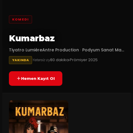
KOMEDI
Kumarbaz
Tiyatro LumièreAntre Production
·
Podyum Sanat Ma...
80
dakika
Prömiyer
2025
Yetersiz oy
YAKINDA
Hemen Kayıt Ol