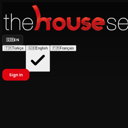
🇬🇧
EN
🇹🇷
Türkçe
🇬🇧
English
🇫🇷
Français
Sign In