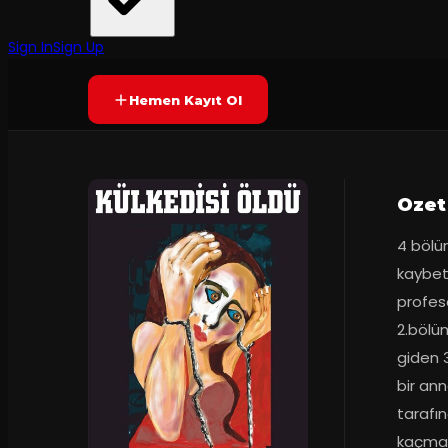
Öteki Beriki Tiyatro Topluluğu
·
İzmir Sanat
Yetersiz oy
YAKINDA
Sign In
Sign Up
Hemen Kayıt Ol
Ozet
4 bölü
kaybet
profes
2.bölü
giden 3
bir an
tarafı
kaçmakt