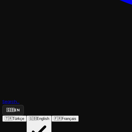
TRAJEDI & DRAM
Külkedisi 
Ölüme Yazg
Search...
Kadınlar
🇬🇧
EN
🇹🇷
Türkçe
🇬🇧
English
🇫🇷
Français