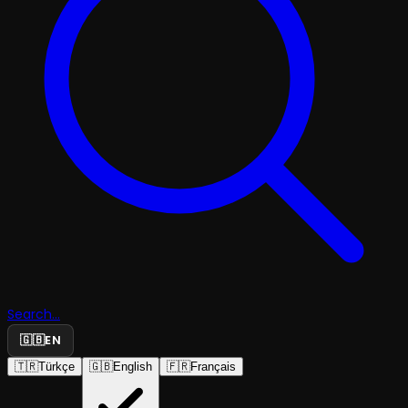
Search...
🇬🇧
EN
🇹🇷
Türkçe
🇬🇧
English
🇫🇷
Français