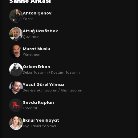
Sahne Arkasi
Anton Çehov
Yazar
Altuğ Hasözbek
Çevirmen
Murat Muslu
Yönetmen
Özlem Erkan
Dekor Tasarım / Kostüm Tasarım
Yusuf Gürol Yılmaz
Ses & Efekt Tasarım / Afiş Tasarım
Sevda Kaplan
Fotoğraf
İlknur Yenihayat
Uygulayıcı Yapımcı