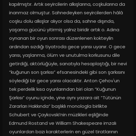
kapılmıştır. Artık seyircilerin alkışlarına, coşkularına da 
inanmaz olmuştur. Sahnedeyken seyircilerden hâlâ 
coşku dolu alkışlar alıyor olsa da, sahne dışında, 
yaşama gücünü yitirmiş yalnız biridir artık o. Adına 
oynanan bir oyun sonrası düzenlenen kokteylin 
ardından sızdığı tiyatroda gece yarısı uyanır. O gece 
yarısı, yaşlanma, ölüm ve unutulma korkusunu dile 
getirdiği, aktörlüğüyle, sanatıyla hesaplaştığı, bir nevi 
“kuğunun son şarkısı” efsanesindeki gibi son şarkısını 
söylediği bir gece yarısı olacaktır. Anton Çehov'un 
tek perdelik kısa oyunlarından biri olan “Kuğunun 
Şarkısı” oyunu içinde, yine aynı yazara ait “Tütünün 
Zararları Hakkında” başlıklı monologla birlikte 
Schubert ve Çaykovski’nin müzikleri eşliğinde 
Edmund Rostand ve William Shakespeare imzalı 
oyunlardan bazı karakterlerin en güzel tiratlarının 