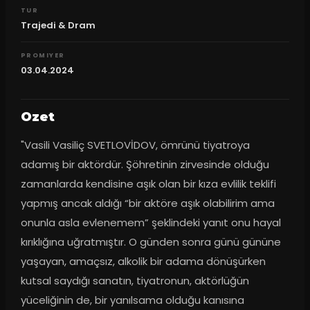
TUR
Trajedi & Dram
PROMIYER
03.04.2024
Ozet
"Vasili Vasiliç SVETLOVİDOV, ömrünü tiyatroya 
adamış bir aktördür. Şöhretinin zirvesinde olduğu 
zamanlarda kendisine aşık olan bir kıza evlilik teklifi 
yapmış ancak aldığı “bir aktöre aşık olabilirim ama 
onunla asla evlenemem” şeklindeki yanıt onu hayal 
kırıklığına uğratmıştır. O günden sonra günü gününe 
yaşayan, amaçsız, alkolik bir adama dönüşürken 
kutsal saydığı sanatın, tiyatronun, aktörlüğün 
yüceliğinin de, bir yanılsama olduğu kanısına 