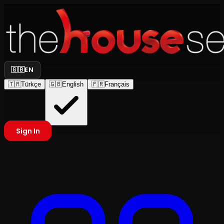
🇬🇧
EN
🇹🇷
Türkçe
🇬🇧
English
🇫🇷
Français
Sign In